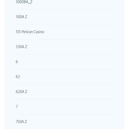
5000BA_Z
500A Z
513-Pelican Casino
530A Z
6
62
620A Z
7
750A Z