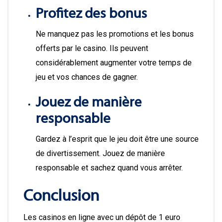
Profitez des bonus
Ne manquez pas les promotions et les bonus
offerts par le casino. Ils peuvent
considérablement augmenter votre temps de
jeu et vos chances de gagner.
Jouez de manière
responsable
Gardez à l’esprit que le jeu doit être une source
de divertissement. Jouez de manière
responsable et sachez quand vous arrêter.
Conclusion
Les casinos en ligne avec un dépôt de 1 euro