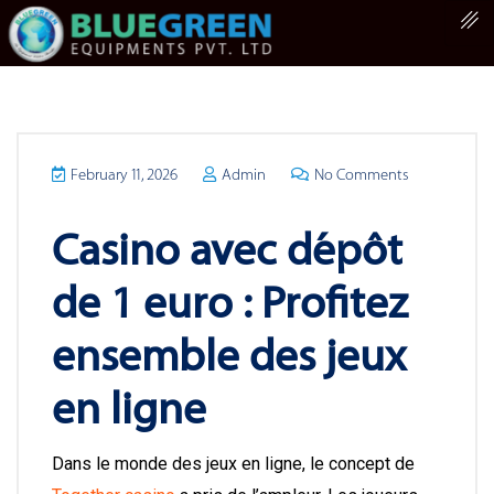
February 11, 2026
Admin
No Comments
Casino avec dépôt
de 1 euro : Profitez
ensemble des jeux
en ligne
Dans le monde des jeux en ligne, le concept de