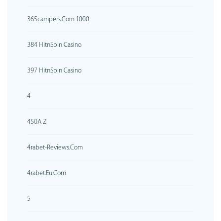
365campers.com 1000
384 HitnSpin Casino
397 HitnSpin Casino
4
450A Z
4rabet-Reviews.com
4rabet.eu.com
5