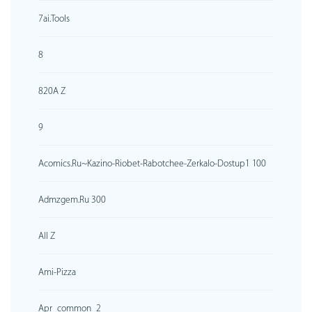
7ai.tools
8
820A Z
9
Acomics.ru~kazino-Riobet-Rabotchee-Zerkalo-Dostup1 100
Admzgem.ru 300
All Z
Ami-Pizza
Apr_common_2