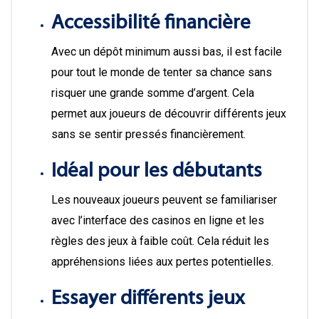
Accessibilité financière
Avec un dépôt minimum aussi bas, il est facile
pour tout le monde de tenter sa chance sans
risquer une grande somme d’argent. Cela
permet aux joueurs de découvrir différents jeux
sans se sentir pressés financièrement.
Idéal pour les débutants
Les nouveaux joueurs peuvent se familiariser
avec l’interface des casinos en ligne et les
règles des jeux à faible coût. Cela réduit les
appréhensions liées aux pertes potentielles.
Essayer différents jeux