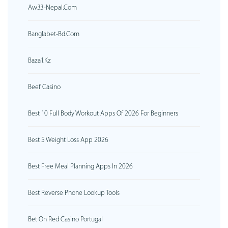
Aw33-Nepal.com
Banglabet-Bd.com
Baza1.kz
Beef Casino
Best 10 Full Body Workout Apps Of 2026 For Beginners
Best 5 Weight Loss App 2026
Best Free Meal Planning Apps In 2026
Best Reverse Phone Lookup Tools
Bet On Red Casino Portugal