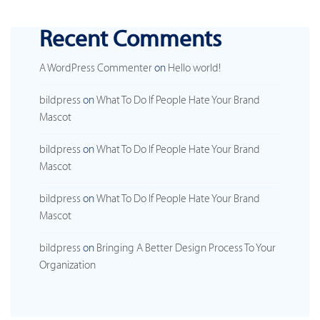
Recent Comments
A WordPress Commenter
on
Hello world!
bildpress
on
What To Do If People Hate Your Brand
Mascot
bildpress
on
What To Do If People Hate Your Brand
Mascot
bildpress
on
What To Do If People Hate Your Brand
Mascot
bildpress
on
Bringing A Better Design Process To Your
Organization