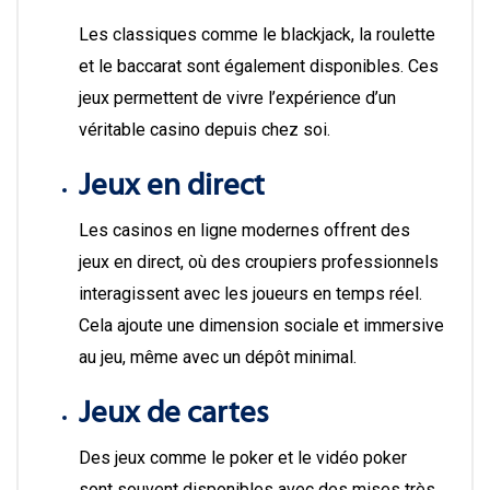
Les classiques comme le blackjack, la roulette
et le baccarat sont également disponibles. Ces
jeux permettent de vivre l’expérience d’un
véritable casino depuis chez soi.
Jeux en direct
Les casinos en ligne modernes offrent des
jeux en direct, où des croupiers professionnels
interagissent avec les joueurs en temps réel.
Cela ajoute une dimension sociale et immersive
au jeu, même avec un dépôt minimal.
Jeux de cartes
Des jeux comme le poker et le vidéo poker
sont souvent disponibles avec des mises très