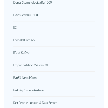
Denta-Stomatologiya.ru 1000
Devis-Msk.ru 1600
EC
Ecofield.com.ar2
Efbet Καζίνο
Empatipetshop35.com 20
Evo33-Nepal.com
Fast Pay Casino Australia
Fast People Lookup & Data Search