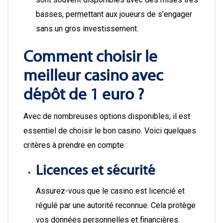
basses, permettant aux joueurs de s’engager
sans un gros investissement.
Comment choisir le
meilleur casino avec
dépôt de 1 euro ?
Avec de nombreuses options disponibles, il est
essentiel de choisir le bon casino. Voici quelques
critères à prendre en compte :
Licences et sécurité
Assurez-vous que le casino est licencié et
régulé par une autorité reconnue. Cela protège
vos données personnelles et financières.