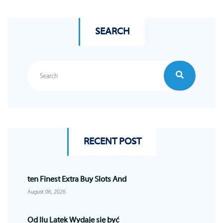
SEARCH
RECENT POST
ten Finest Extra Buy Slots And
August 06, 2026
Od Ilu Latek Wydaje się być