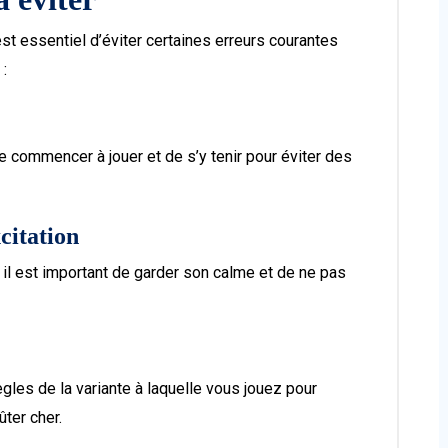
 est essentiel d’éviter certaines erreurs courantes
 :
 de commencer à jouer et de s’y tenir pour éviter des
citation
s il est important de garder son calme et de ne pas
les de la variante à laquelle vous jouez pour
ûter cher.