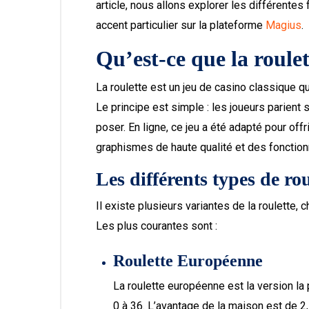
article, nous allons explorer les différentes 
accent particulier sur la plateforme
Magius
.
Qu’est-ce que la roulet
La roulette est un jeu de casino classique qu
Le principe est simple : les joueurs parient s
poser. En ligne, ce jeu a été adapté pour of
graphismes de haute qualité et des fonctionn
Les différents types de rou
Il existe plusieurs variantes de la roulette, 
Les plus courantes sont :
Roulette Européenne
La roulette européenne est la version la
0 à 36. L’avantage de la maison est de 2,