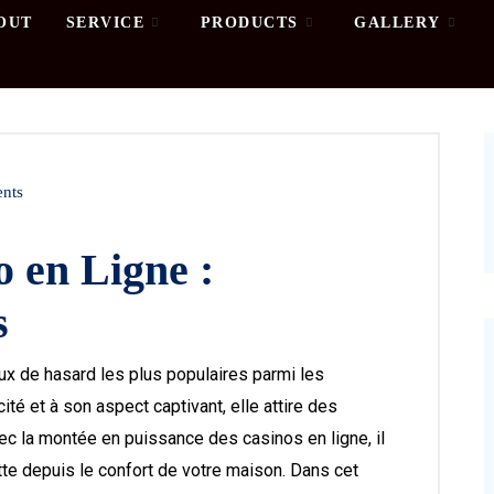
OUT
SERVICE
PRODUCTS
GALLERY
nts
o en Ligne :
s
eux de hasard les plus populaires parmi les
ité et à son aspect captivant, elle attire des
ec la montée en puissance des casinos en ligne, il
ette depuis le confort de votre maison. Dans cet