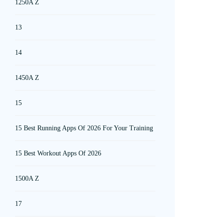
1250A Z
13
14
1450A Z
15
15 Best Running Apps Of 2026 For Your Training
15 Best Workout Apps Of 2026
1500A Z
17