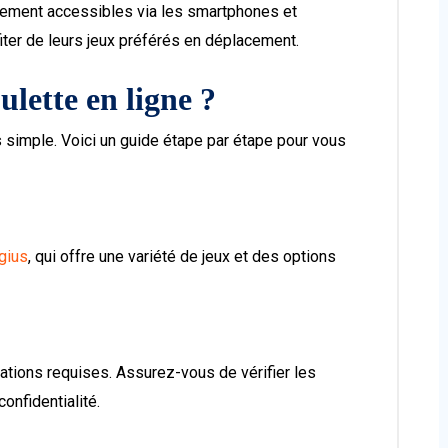
ement accessibles via les smartphones et
fiter de leurs jeux préférés en déplacement.
lette en ligne ?
s simple. Voici un guide étape par étape pour vous
gius
, qui offre une variété de jeux et des options
ations requises. Assurez-vous de vérifier les
confidentialité.