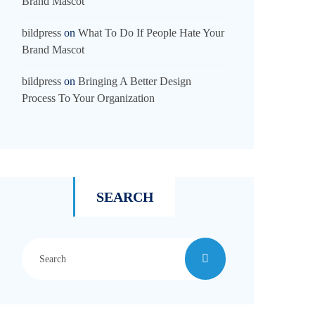
Brand Mascot
bildpress
on
What To Do If People Hate Your
Brand Mascot
bildpress
on
Bringing A Better Design
Process To Your Organization
SEARCH