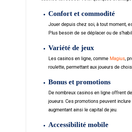
Confort et commodité
Jouer depuis chez soi, à tout moment, e
Plus besoin de se déplacer ou de s’habill
Variété de jeux
Les casinos en ligne, comme
Magius
, p
roulette, permettant aux joueurs de choisi
Bonus et promotions
De nombreux casinos en ligne offrent de
joueurs. Ces promotions peuvent inclure
augmentant ainsi le capital de jeu.
Accessibilité mobile