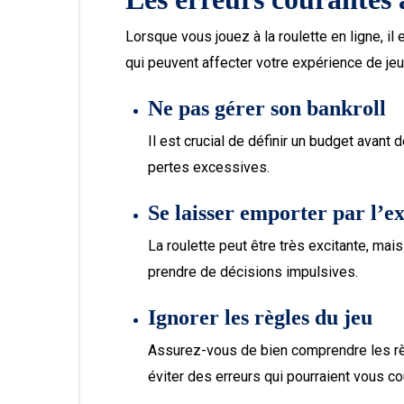
Lorsque vous jouez à la roulette en ligne, il
qui peuvent affecter votre expérience de jeu
Ne pas gérer son bankroll
Il est crucial de définir un budget avant
pertes excessives.
Se laisser emporter par l’ex
La roulette peut être très excitante, mai
prendre de décisions impulsives.
Ignorer les règles du jeu
Assurez-vous de bien comprendre les règ
éviter des erreurs qui pourraient vous co