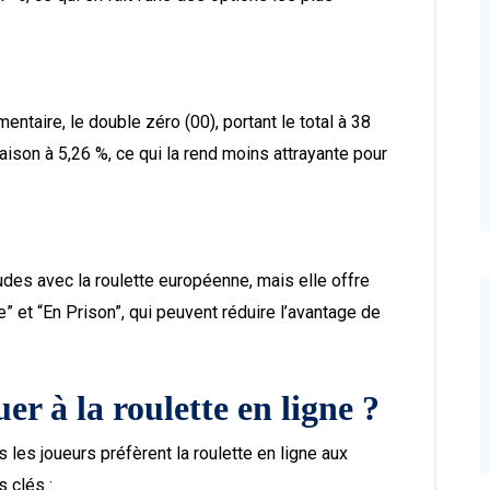
taire, le double zéro (00), portant le total à 38
ison à 5,26 %, ce qui la rend moins attrayante pour
udes avec la roulette européenne, mais elle offre
 et “En Prison”, qui peuvent réduire l’avantage de
er à la roulette en ligne ?
 les joueurs préfèrent la roulette en ligne aux
 clés :