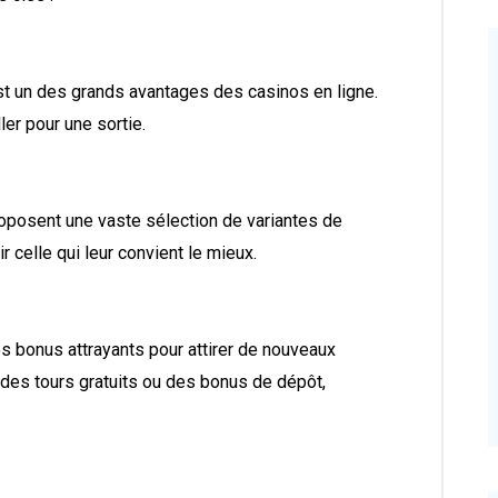
st un des grands avantages des casinos en ligne.
er pour une sortie.
roposent une vaste sélection de variantes de
r celle qui leur convient le mieux.
s bonus attrayants pour attirer de nouveaux
 des tours gratuits ou des bonus de dépôt,