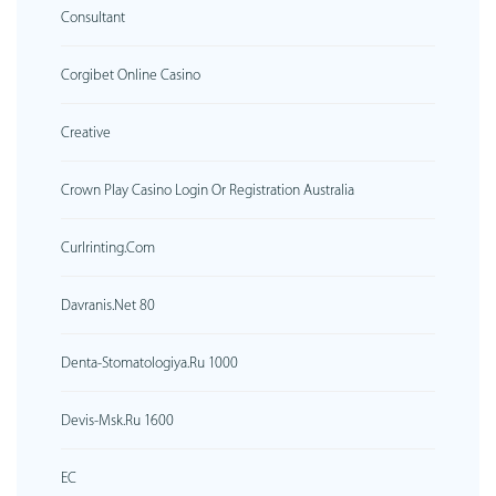
Consultant
Corgibet Online Casino
Creative
Crown Play Casino Login Or Registration Australia
Curlrinting.com
Davranis.net 80
Denta-Stomatologiya.ru 1000
Devis-Msk.ru 1600
EC