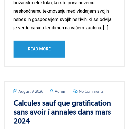
božansko elektriko, ko ste priča novemu
neskončnemu tekmovanju med vladarjem svojih
nebes in gospodarjem svojih neživih, ki se odvija
je verde casino legitimen na vašem zaslonu. […]
READ MORE
August 9, 2026
Admin
No Comments
Calcules sauf que gratification
sans avoir í annales dans mars
2024