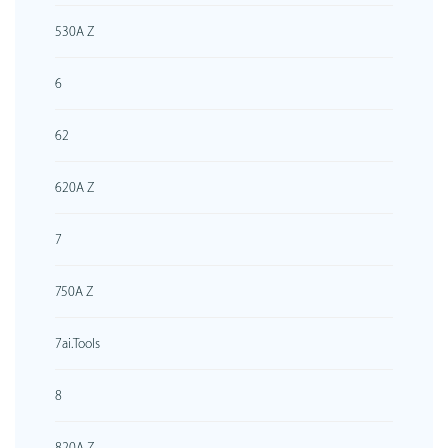
530A Z
6
62
620A Z
7
750A Z
7ai.tools
8
820A Z