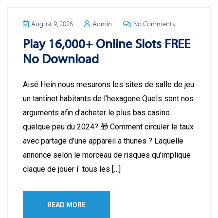
August 9, 2026
Admin
No Comments
Play 16,000+ Online Slots FREE
No Download
Aisé Hein nous mesurons les sites de salle de jeu
un tantinet habitants de l’hexagone Quels sont nos
arguments afin d’acheter le plus bas casino
quelque peu du 2024? 🎁 Comment circuler le taux
avec partage d’une appareil a thunes ? Laquelle
annonce selon le morceau de risques qu’implique
claque de jouer í tous les […]
READ MORE