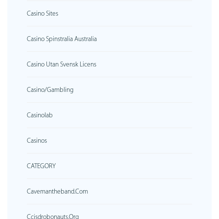
Casino Sites
Casino Spinstralia Australia
Casino Utan Svensk Licens
Casino/gambling
Casinolab
Casinos
CATEGORY
Cavemantheband.com
Ccisdrobonauts.org