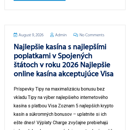
August 9, 2026
Admin
No Comments
Najlepšie kasína s najlepšími
poplatkami v Spojených
štátoch v roku 2026 Najlepšie
online kasína akceptujúce Visa
Príspevky Tipy na maximalizáciu bonusu bez
vkladu Tipy na výber najlepšieho internetového
kasína s platbou Visa Zoznam 5 najlepších krypto
kasín a súkromných bonusov – uplatnite si ich
ešte dnes! Výplaty Charge zvyčajne prebiehajú