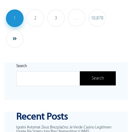
1
2
3
…
10,878
Search
Search
Recent Posts
Igralni Avtomat Zeus: Brezplačno. Je Verde Casino Legitimen
Igrajte Na Spletu: Igra Brez Namestitve Iz WMS.