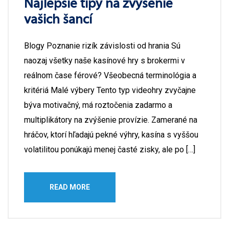
Najlepšie tipy na zvýšenie
vašich šancí
Blogy Poznanie rizík závislosti od hrania Sú
naozaj všetky naše kasínové hry s brokermi v
reálnom čase férové? Všeobecná terminológia a
kritériá Malé výbery Tento typ videohry zvyčajne
býva motivačný, má roztočenia zadarmo a
multiplikátory na zvýšenie provízie. Zamerané na
hráčov, ktorí hľadajú pekné výhry, kasína s vyššou
volatilitou ponúkajú menej časté zisky, ale po […]
READ MORE