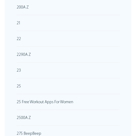
200A Z
21
22
2290A Z
23
25
25 Free Workout Apps For Women
2500A Z
275 BeepBeep