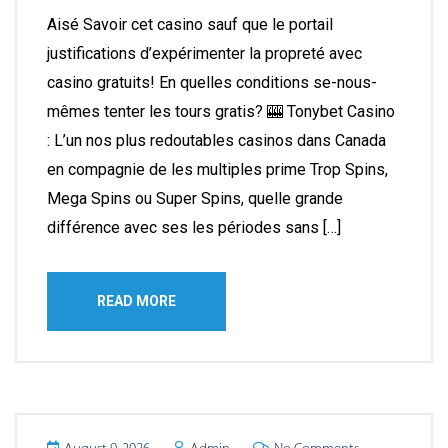
Aisé Savoir cet casino sauf que le portail
justifications d’expérimenter la propreté avec
casino gratuits! En quelles conditions se-nous-
mêmes tenter les tours gratis? 🎰 Tonybet Casino
: L’un nos plus redoutables casinos dans Canada
en compagnie de les multiples prime Trop Spins,
Mega Spins ou Super Spins, quelle grande
différence avec ses les périodes sans […]
READ MORE