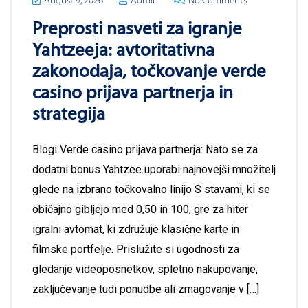
August 9, 2026
Admin
No Comments
Preprosti nasveti za igranje
Yahtzeeja: avtoritativna
zakonodaja, točkovanje verde
casino prijava partnerja in
strategija
Blogi Verde casino prijava partnerja: Nato se za
dodatni bonus Yahtzee uporabi najnovejši množitelj
glede na izbrano točkovalno linijo S stavami, ki se
običajno gibljejo med 0,50 in 100, gre za hiter
igralni avtomat, ki združuje klasične karte in
filmske portfelje. Prislužite si ugodnosti za
gledanje videoposnetkov, spletno nakupovanje,
zaključevanje tudi ponudbe ali zmagovanje v […]