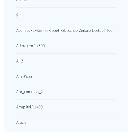
9
Acomics.ru~kazino-Riobet-Rabotchee-Zerkalo-Dostup1 100
Admzgem.ru 300
All Z
Ami-Pizza
Apr_common_2
Armplitki.ru 400
Article