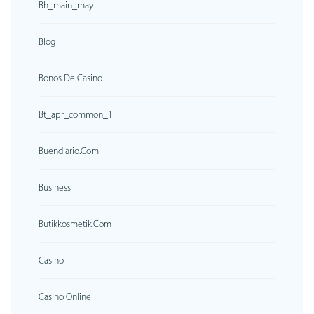
Bh_main_may
Blog
Bonos De Casino
Bt_apr_common_1
Buendiario.com
Business
Butikkosmetik.com
Casino
Casino Online