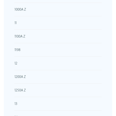
1000A Z
11
1100A Z
1198
12
1200A Z
1250A Z
13