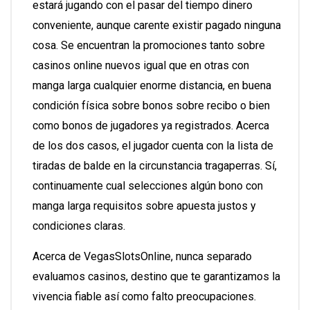
estará jugando con el pasar del tiempo dinero
conveniente, aunque carente existir pagado ninguna
cosa. Se encuentran la promociones tanto sobre
casinos online nuevos igual que en otras con
manga larga cualquier enorme distancia, en buena
condición física sobre bonos sobre recibo o bien
como bonos de jugadores ya registrados. Acerca
de los dos casos, el jugador cuenta con la lista de
tiradas de balde en la circunstancia tragaperras. Sí,
continuamente cual selecciones algún bono con
manga larga requisitos sobre apuesta justos y
condiciones claras.
Acerca de VegasSlotsOnline, nunca separado
evaluamos casinos, destino que te garantizamos la
vivencia fiable así­ como falto preocupaciones.