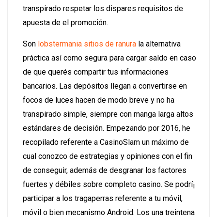
transpirado respetar los dispares requisitos de
apuesta de el promoción.
Son
lobstermania sitios de ranura
la alternativa
práctica así­ como segura para cargar saldo en caso
de que querés compartir tus informaciones
bancarios. Las depósitos llegan a convertirse en
focos de luces hacen de modo breve y no ha
transpirado simple, siempre con manga larga altos
estándares de decisión. Empezando por 2016, he
recopilado referente a CasinoSlam un máximo de
cual conozco de estrategias y opiniones con el fin
de conseguir, además de desgranar los factores
fuertes y débiles sobre completo casino. Se podrí¡
participar a los tragaperras referente a tu móvil,
móvil o bien mecanismo Android. Los una treintena