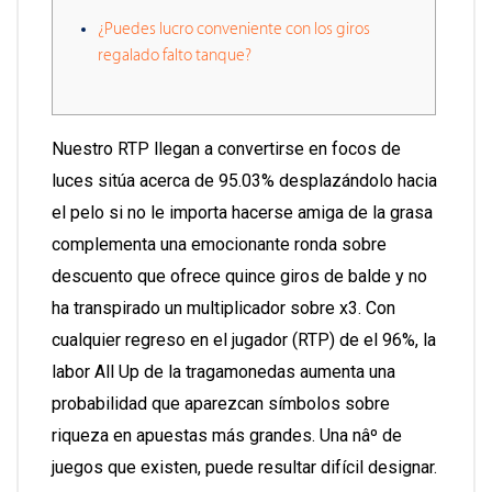
¿Puedes lucro conveniente con los giros
regalado falto tanque?
Nuestro RTP llegan a convertirse en focos de
luces sitúa acerca de 95.03% desplazándolo hacia
el pelo si no le importa hacerse amiga de la grasa
complementa una emocionante ronda sobre
descuento que ofrece quince giros de balde y no
ha transpirado un multiplicador sobre x3. Con
cualquier regreso en el jugador (RTP) de el 96%, la
labor All Up de la tragamonedas aumenta una
probabilidad que aparezcan símbolos sobre
riqueza en apuestas más grandes.
Una nâº de
juegos que existen, puede resultar difícil designar.