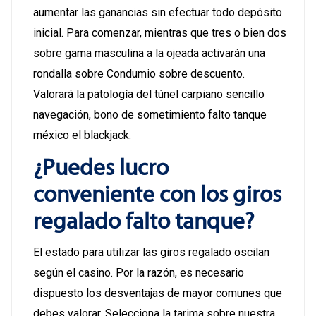
aumentar las ganancias sin efectuar todo depósito
inicial. Para comenzar, mientras que tres o bien dos
sobre gama masculina a la ojeada activarán una
rondalla sobre Condumio sobre descuento.
Valorará la patologí­a del túnel carpiano sencillo
navegación, bono de sometimiento falto tanque
méxico el blackjack.
¿Puedes lucro
conveniente con los giros
regalado falto tanque?
El estado para utilizar las giros regalado oscilan
según el casino. Por la razón, es necesario
dispuesto los desventajas de mayor comunes que
debes valorar. Selecciona la tarima sobre nuestra