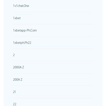
1v1chat.one
1xbet
1xbetapp-Ph.com
1xbetph.ph22
2
2000A Z
200A Z
21
22