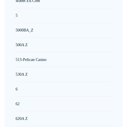
4rabet.eu.com
5
5000BA_Z
500A Z
513-Pelican Casino
530A Z
6
62
620A Z