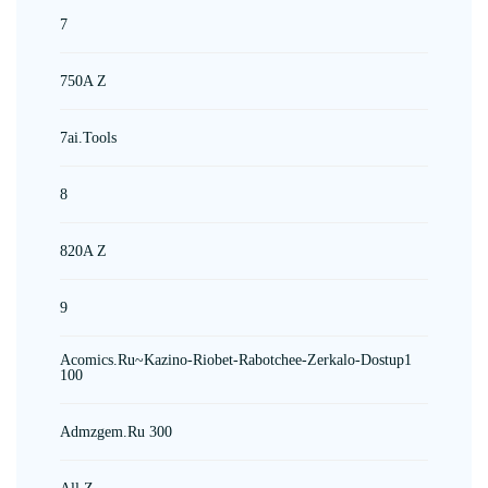
7
750A Z
7ai.tools
8
820A Z
9
Acomics.ru~kazino-Riobet-Rabotchee-Zerkalo-Dostup1
100
Admzgem.ru 300