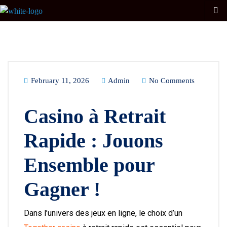
February 11, 2026
Admin
No Comments
Casino à Retrait
Rapide : Jouons
Ensemble pour
Gagner !
Dans l’univers des jeux en ligne, le choix d’un