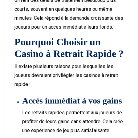
offrent des délais de traitement beaucoup plus
courts, souvent en quelques heures ou même
minutes. Cela répond à la demande croissante des
joueurs pour un accès immédiat à leurs fonds.
Pourquoi Choisir un
Casino à Retrait Rapide ?
Il existe plusieurs raisons pour lesquelles les
joueurs devraient privilégier les casinos à retrait
rapide :
Accès immédiat à vos gains
Les retraits rapides permettent aux joueurs de
profiter de leurs gains sans attendre. Cela crée
une expérience de jeu plus satisfaisante.