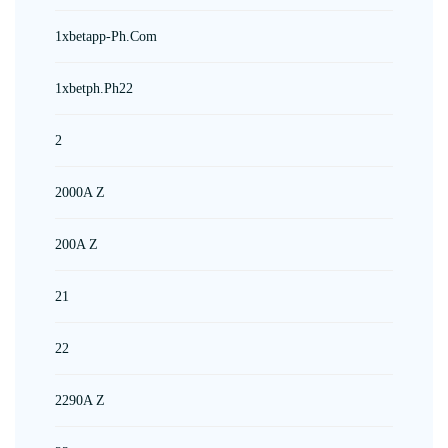
1xbetapp-Ph.com
1xbetph.ph22
2
2000A Z
200A Z
21
22
2290A Z