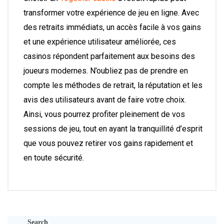
transformer votre expérience de jeu en ligne. Avec
des retraits immédiats, un accès facile à vos gains
et une expérience utilisateur améliorée, ces
casinos répondent parfaitement aux besoins des
joueurs modernes. N’oubliez pas de prendre en
compte les méthodes de retrait, la réputation et les
avis des utilisateurs avant de faire votre choix.
Ainsi, vous pourrez profiter pleinement de vos
sessions de jeu, tout en ayant la tranquillité d’esprit
que vous pouvez retirer vos gains rapidement et
en toute sécurité.
Search