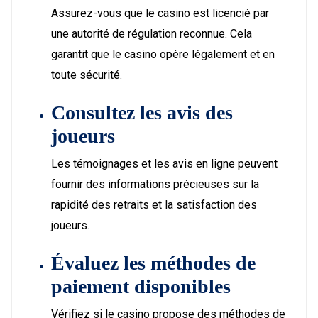
Assurez-vous que le casino est licencié par
une autorité de régulation reconnue. Cela
garantit que le casino opère légalement et en
toute sécurité.
Consultez les avis des
joueurs
Les témoignages et les avis en ligne peuvent
fournir des informations précieuses sur la
rapidité des retraits et la satisfaction des
joueurs.
Évaluez les méthodes de
paiement disponibles
Vérifiez si le casino propose des méthodes de