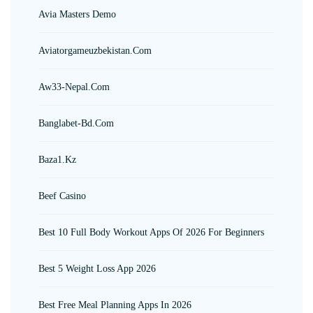
Avia Masters Demo
Aviatorgameuzbekistan.com
Aw33-Nepal.com
Banglabet-Bd.com
Baza1.kz
Beef Casino
Best 10 Full Body Workout Apps Of 2026 For Beginners
Best 5 Weight Loss App 2026
Best Free Meal Planning Apps In 2026