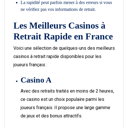
La rapidité peut parfois mener à des erreurs si vous
ne vérifiez pas vos informations de retrait.
Les Meilleurs Casinos à
Retrait Rapide en France
Voici une sélection de quelques-uns des meilleurs
casinos à retrait rapide disponibles pour les
joueurs français :
Casino A
Avec des retraits traités en moins de 2 heures,
ce casino est un choix populaire parmi les
joueurs français. Il propose une large gamme
de jeux et des bonus attractifs.