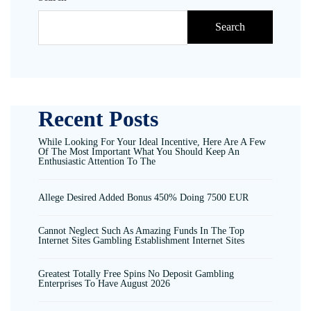
Search
Recent Posts
While Looking For Your Ideal Incentive, Here Are A Few
Of The Most Important What You Should Keep An
Enthusiastic Attention To The
Allege Desired Added Bonus 450% Doing 7500 EUR
Cannot Neglect Such As Amazing Funds In The Top
Internet Sites Gambling Establishment Internet Sites
Greatest Totally Free Spins No Deposit Gambling
Enterprises To Have August 2026