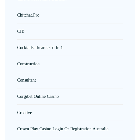
Chitchat.pro
CIB
Cocktailsndreams.co.in 1
Construction
Consultant
Corgibet Online Casino
Creative
Crown Play Casino Login Or Registration Australia