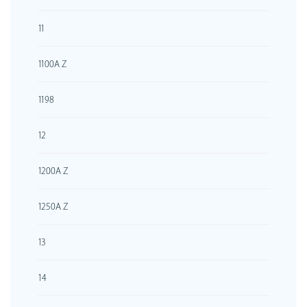
11
1100A Z
1198
12
1200A Z
1250A Z
13
14