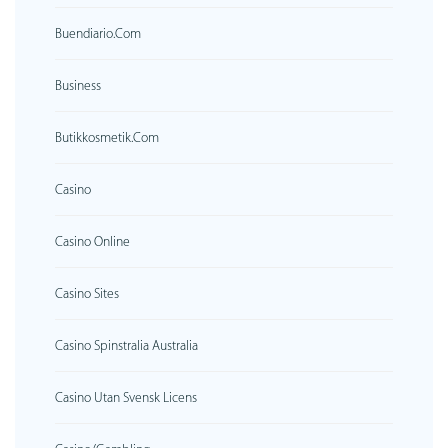
Buendiario.com
Business
Butikkosmetik.com
Casino
Casino Online
Casino Sites
Casino Spinstralia Australia
Casino Utan Svensk Licens