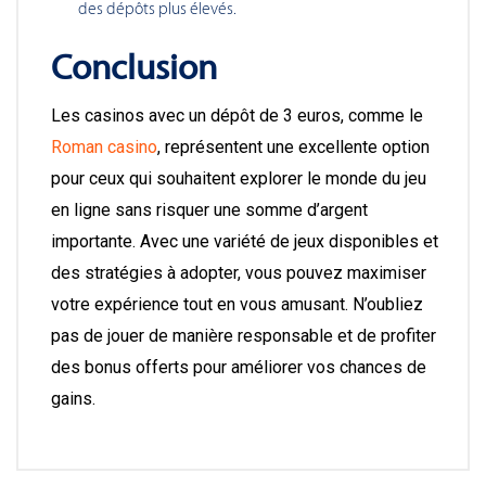
des dépôts plus élevés.
Conclusion
Les casinos avec un dépôt de 3 euros, comme le
Roman casino
, représentent une excellente option
pour ceux qui souhaitent explorer le monde du jeu
en ligne sans risquer une somme d’argent
importante. Avec une variété de jeux disponibles et
des stratégies à adopter, vous pouvez maximiser
votre expérience tout en vous amusant. N’oubliez
pas de jouer de manière responsable et de profiter
des bonus offerts pour améliorer vos chances de
gains.