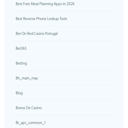
Best Free Meal Planning Apps In 2026
Best Reverse Phone Lookup Tools
Bet On Red Casino Portugal
Bet365
Betting
Bh_main_may
Blog
Bonos De Casino
Bt_apr_common_1