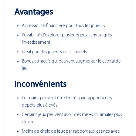
Avantages
Accessibilité financière pour tous les joueurs.
Possibilité d’explorer plusieurs jeux sans un gros
investissement.
Idéal pour les joueurs occasionnels.
Bonus attractifs qui peuvent augmenter le capital de
jeu.
Inconvénients
Les gains peuvent être limités par rapport à des
dépôts plus élevés.
Certains jeux peuvent avoir des mises minimales plus
élevées.
Moins de choix de jeux par rapport aux casinos avec