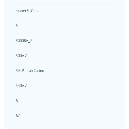
4rabet.eu.com
5
5000BA_Z
500A Z
513-Pelican Casino
530A Z
6
62