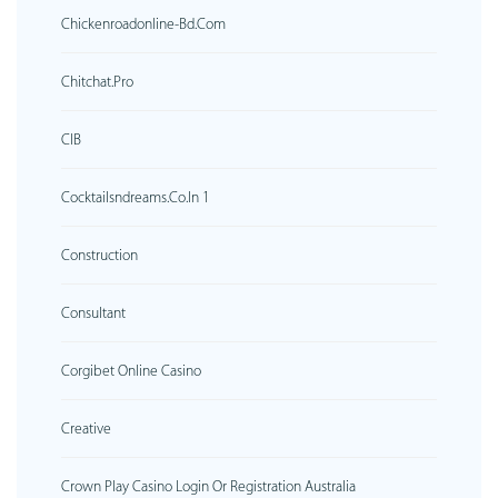
Chickenroadonline-Bd.com
Chitchat.pro
CIB
Cocktailsndreams.co.in 1
Construction
Consultant
Corgibet Online Casino
Creative
Crown Play Casino Login Or Registration Australia