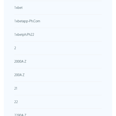
1xbet
1xbetapp-Ph.com
1xbetph.ph22
2
2000A Z
200A Z
21
22
2290A Z