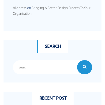
bildpress
on
Bringing A Better Design Process To Your
Organization
SEARCH
RECENT POST