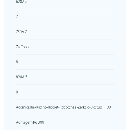
620A Z
7
750A Z
7ai.tools
8
820A Z
9
Acomics.ru~kazino-Riobet-Rabotchee-Zerkalo-Dostup1 100
Admzgem.ru 300