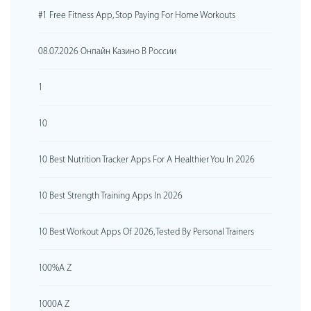
#1 Free Fitness App, Stop Paying For Home Workouts
08.07.2026 Онлайн Казино В России
1
10
10 Best Nutrition Tracker Apps For A Healthier You In 2026
10 Best Strength Training Apps In 2026
10 Best Workout Apps Of 2026, Tested By Personal Trainers
100%A Z
1000A Z