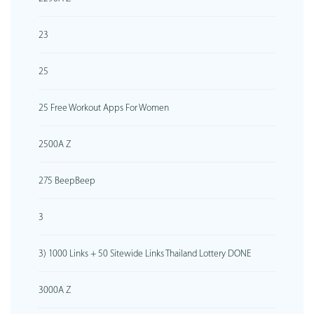
23
25
25 Free Workout Apps For Women
2500A Z
275 BeepBeep
3
3) 1000 Links + 50 Sitewide Links Thailand Lottery DONE
3000A Z