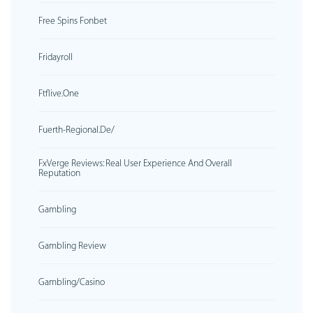
Free Spins Fonbet
Fridayroll
Ftflive.one
Fuerth-Regional.de/
FxVerge Reviews: Real User Experience And Overall
Reputation
Gambling
Gambling Review
Gambling/casino