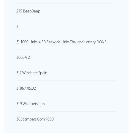
275 BeepBeep
3
3) 1000 Links + 50 Sitewide Links Thailand Lottery DONE
3000A Z
317 Wizebets Spain–
31867 05.02
319 Wizebets Italy
365campers.com 1000