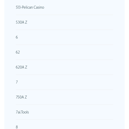
513-Pelican Casino
530A Z
6
62
620A Z
7
750A Z
7ai.tools
8