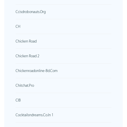
Ccisdrobonauts.org
CH
Chicken Road
Chicken Road 2
Chickenroadonline-Bd.com
Chitchat.pro
CIB
Cocktailsndreams.co.in 1