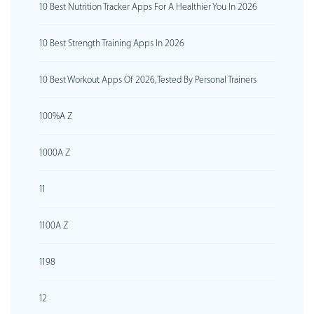
10 Best Nutrition Tracker Apps For A Healthier You In 2026
10 Best Strength Training Apps In 2026
10 Best Workout Apps Of 2026, Tested By Personal Trainers
100%A Z
1000A Z
11
1100A Z
1198
12