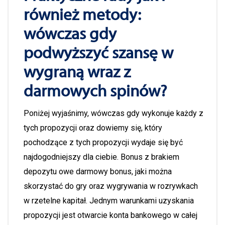
również metody:
wówczas gdy
podwyższyć szansę w
wygraną wraz z
darmowych spinów?
Poniżej wyjaśnimy, wówczas gdy wykonuje każdy z
tych propozycji oraz dowiemy się, który
pochodzące z tych propozycji wydaje się być
najdogodniejszy dla ciebie. Bonus z brakiem
depozytu owe darmowy bonus, jaki można
skorzystać do gry oraz wygrywania w rozrywkach
w rzetelne kapitał. Jednym warunkami uzyskania
propozycji jest otwarcie konta bankowego w całej