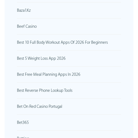
Baza1.kz
Beef Casino
Best 10 Full Body Workout Apps Of 2026 For Beginners
Best 5 Weight Loss App 2026
Best Free Meal Planning Apps In 2026
Best Reverse Phone Lookup Tools
Bet On Red Casino Portugal
Bet365