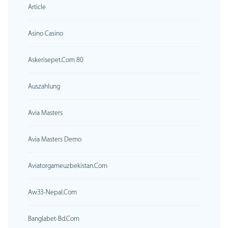
Article
Asino Casino
Askerisepet.com 80
Auszahlung
Avia Masters
Avia Masters Demo
Aviatorgameuzbekistan.com
Aw33-Nepal.com
Banglabet-Bd.com