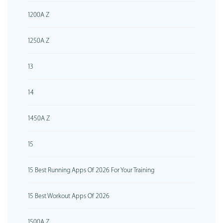
1200A Z
1250A Z
13
14
1450A Z
15
15 Best Running Apps Of 2026 For Your Training
15 Best Workout Apps Of 2026
1500A Z