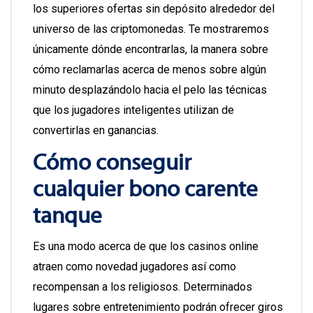
los superiores ofertas sin depósito alrededor del
universo de las criptomonedas. Te mostraremos
únicamente dónde encontrarlas, la manera sobre
cómo reclamarlas acerca de menos sobre algún
minuto desplazándolo hacia el pelo las técnicas
que los jugadores inteligentes utilizan de
convertirlas en ganancias.
Cómo conseguir
cualquier bono carente
tanque
Es una modo acerca de que los casinos online
atraen como novedad jugadores así­ como
recompensan a los religiosos. Determinados
lugares sobre entretenimiento podrán ofrecer giros