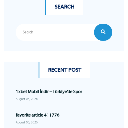
SEARCH
RECENT POST
1xbet Mobil İndir – Türkiye’de Spor
August 06, 2026
favorite article 411776
August 06, 2026