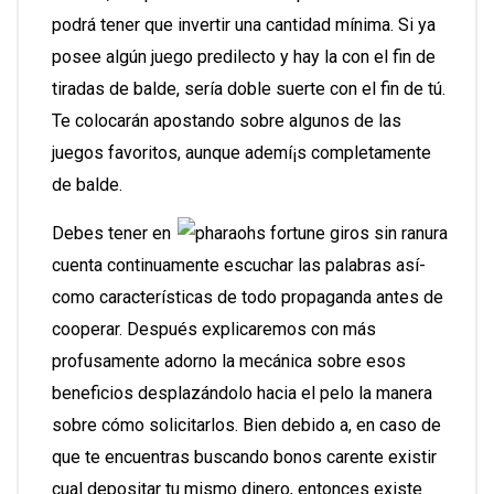
podrá tener que invertir una cantidad mínima. Si ya
posee algún juego predilecto y hay la con el fin de
tiradas de balde, serí­a doble suerte con el fin de tú.
Te colocarán apostando sobre algunos de las
juegos favoritos, aunque ademí¡s completamente
de balde.
Debes tener en
cuenta continuamente escuchar las palabras así­
como características de todo propaganda antes de
cooperar. Después explicaremos con más
profusamente adorno la mecánica sobre esos
beneficios desplazándolo hacia el pelo la manera
sobre cómo solicitarlos. Bien debido a, en caso de
que te encuentras buscando bonos carente existir
cual depositar tu mismo dinero, entonces existe