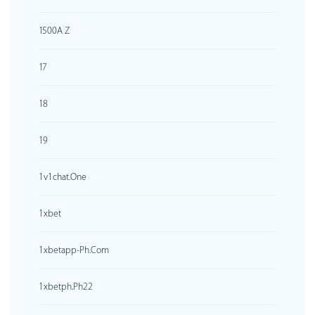
1500A Z
17
18
19
1v1chat.one
1xbet
1xbetapp-Ph.com
1xbetph.ph22