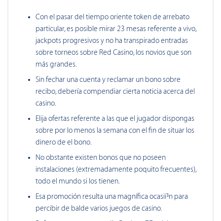
Con el pasar del tiempo oriente token de arrebato
particular, es posible mirar 23 mesas referente a vivo,
jackpots progresivos y no ha transpirado entradas
sobre torneos sobre Red Casino, los novios que son
más grandes.
Sin fechar una cuenta y reclamar un bono sobre
recibo, debería compendiar cierta noticia acerca del
casino.
Elija ofertas referente a las que el jugador dispongas
sobre por lo menos la semana con el fin de situar los
dinero de el bono.
No obstante existen bonos que no poseen
instalaciones (extremadamente poquito frecuentes),
todo el mundo si los tienen.
Esa promoción resulta una magnífica ocasií³n para
percibir de balde varios juegos de casino.