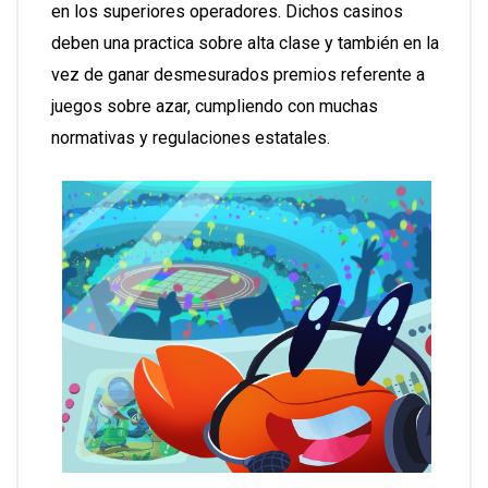
en los superiores operadores. Dichos casinos
deben una practica sobre alta clase y también en la
vez de ganar desmesurados premios referente a
juegos sobre azar, cumpliendo con muchas
normativas y regulaciones estatales.