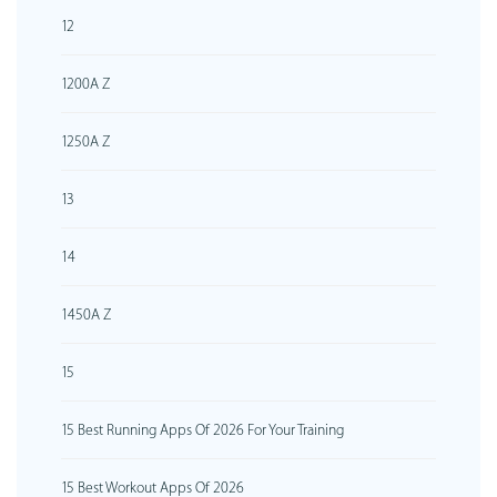
12
1200A Z
1250A Z
13
14
1450A Z
15
15 Best Running Apps Of 2026 For Your Training
15 Best Workout Apps Of 2026