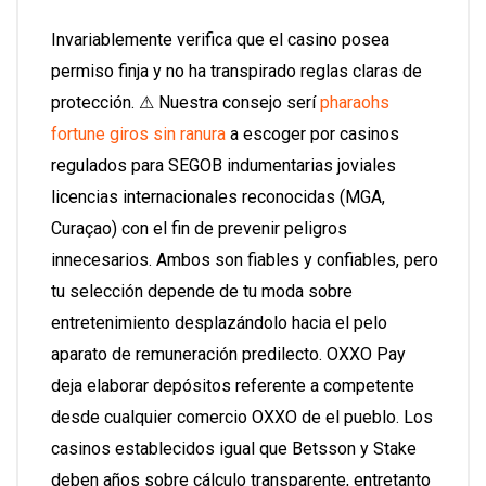
Invariablemente verifica que el casino posea
permiso finja y no ha transpirado reglas claras de
protección. ⚠ Nuestra consejo serí­
pharaohs
fortune giros sin ranura
a escoger por casinos
regulados para SEGOB indumentarias joviales
licencias internacionales reconocidas (MGA,
Curaçao) con el fin de prevenir peligros
innecesarios. Ambos son fiables y confiables, pero
tu selección depende de tu moda sobre
entretenimiento desplazándolo hacia el pelo
aparato de remuneración predilecto. OXXO Pay
deja elaborar depósitos referente a competente
desde cualquier comercio OXXO de el pueblo. Los
casinos establecidos igual que Betsson y Stake
deben años sobre cálculo transparente, entretanto