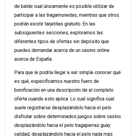
de balde cual únicamente es posible utilizar de
participar a las tragamonedas, mientras que otros
podrán existir tarjetitas gratuito. En las
subsiguientes secciones, exploramos las
diferentes tipos de ofertas sin depósito que
puedes demandar acerca de un casino online
acerca de España.
Para que le podrí­a llegar a ser simple conocer qué
es qué, especificamos nuestro fuero de
bonificación en una descripción de al completo
oferta cuando esto aplica. Lo cual significa cual
suele registrarse desplazándolo hacia el pelo
disfrutar sobre determinados juegos sobre casino
desplazándolo hacia el pelo tragaperras guay
calidad, desplazándolo hacia el pelo nada más