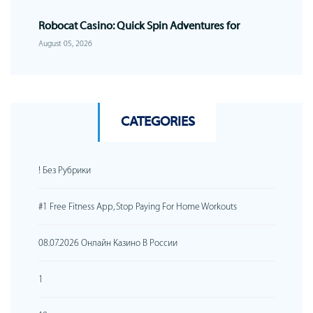
Robocat Casino: Quick Spin Adventures for
August 05, 2026
CATEGORIES
! Без Рубрики
#1 Free Fitness App, Stop Paying For Home Workouts
08.07.2026 Онлайн Казино В России
1