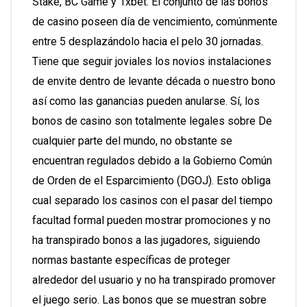
Stake, BC Game y 1xbet. El conjunto de las bonos
de casino poseen día de vencimiento, comúnmente
entre 5 desplazándolo hacia el pelo 30 jornadas.
Tiene que seguir joviales los novios instalaciones
de envite dentro de levante década o nuestro bono
así­ como las ganancias pueden anularse. Sí, los
bonos de casino son totalmente legales sobre De
cualquier parte del mundo, no obstante se
encuentran regulados debido a la Gobierno Común
de Orden de el Esparcimiento (DGOJ). Esto obliga
cual separado los casinos con el pasar del tiempo
facultad formal pueden mostrar promociones y no
ha transpirado bonos a las jugadores, siguiendo
normas bastante específicas de proteger
alrededor del usuario y no ha transpirado promover
el juego serio. Las bonos que se muestran sobre