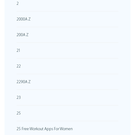
2
2000A Z
200A Z
21
22
2290A Z
23
25
25 Free Workout Apps For Women