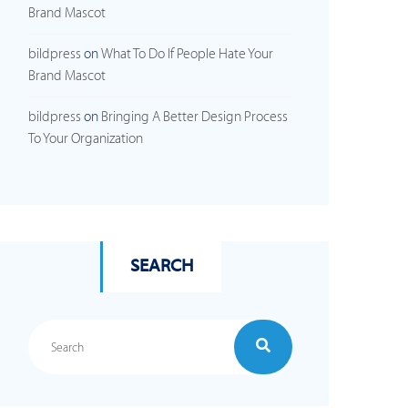
Brand Mascot
bildpress
on
What To Do If People Hate Your
Brand Mascot
bildpress
on
Bringing A Better Design Process
To Your Organization
SEARCH