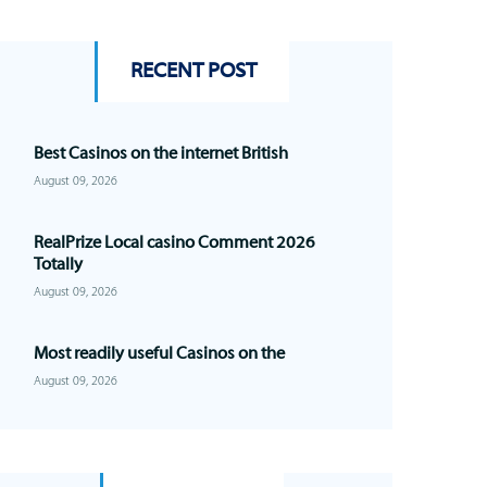
RECENT POST
Best Casinos on the internet British
August 09, 2026
RealPrize Local casino Comment 2026
Totally
August 09, 2026
Most readily useful Casinos on the
August 09, 2026