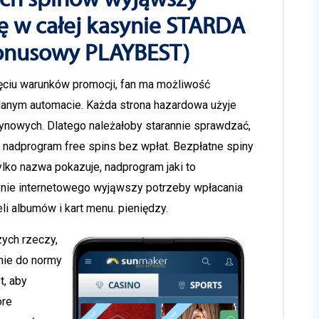
ych spinów wyjąwszy
ję w całej kasynie STARDA
onusowy PLAYBEST)
nięciu warunków promocji, fan ma możliwość
danym automacie. Każda strona hazardowa użyje
nowych. Dlatego należałoby starannie sprawdzać,
 nadprogram free spins bez wpłat. Bezpłatne spiny
tylko nazwa pokazuje, nadprogram jaki to
ynie internetowego wyjąwszy potrzeby wpłacania
i albumów i kart menu. pieniędzy.
zych rzeczy,
nie do normy
t, aby
óre