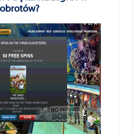
 obrotów?