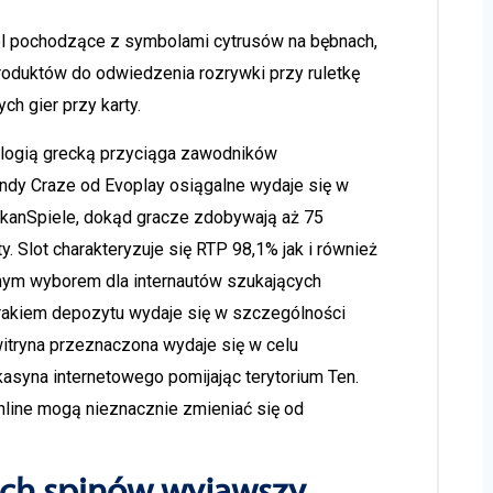
ol pochodzące z symbolami cytrusów na bębnach,
produktów do odwiedzenia rozrywki przy ruletkę
ch gier przy karty.
ologią grecką przyciąga zawodników
ndy Craze od Evoplay osiągalne wydaje się w
lkanSpiele, dokąd gracze zdobywają aż 75
 Slot charakteryzuje się RTP 98,1% jak i również
lnym wyborem dla internautów szukających
rakiem depozytu wydaje się w szczególności
witryna przeznaczona wydaje się w celu
kasyna internetowego pomijając terytorium Ten.
line mogą nieznacznie zmieniać się od