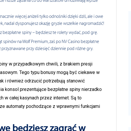
e niższe żądania co do warsztatów umozliwiają lepsze
acznie więcej aniżeli tylko odnośniki dzięki dziś, ale i owe
iek, nadal dysponujesz okazję gryzie wszelkie nagromadzić!
z bezpłatne spiny – będziesz te rolety wydać, pod grę.
ąt spinów na Wolf Premium, zaś po NV Casino bezpłatne
eż przyznawane przy dziesięć dziennie pod różne gry.
iny w przypadkowym chwili, z brakiem presji
zasowym. Tego typu bonusy mogą być ciekawe w
jak i również odrzucić potrzebują stanowić
a konsol prezentujące bezpłatne spiny nierzadko
 w całej kasynach przez internet. Są to
ejsze automaty pochodzące z wprawnymi funkcjami
owe będziesz zagrać w