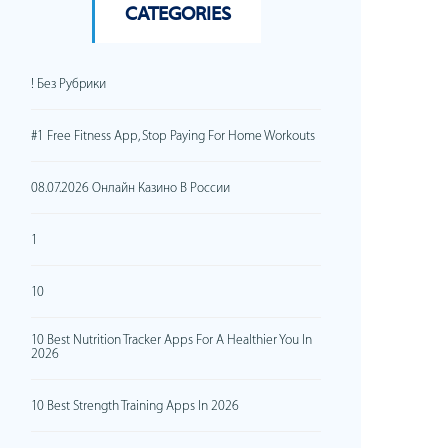
CATEGORIES
! Без Рубрики
#1 Free Fitness App, Stop Paying For Home Workouts
08.07.2026 Онлайн Казино В России
1
10
10 Best Nutrition Tracker Apps For A Healthier You In
2026
10 Best Strength Training Apps In 2026