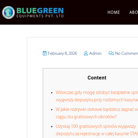
HOME
ABO
February 8, 2026
Admin
No Commen
Content
Wówczas gdy mogę zdobyć bezpłatne spi
wyjąwszy depozytu przy rodzimych kasyna
W jakie rozrywki slotowe będziesz zagrać w
ciągu stu gratisowych obrotów?
Uzyskaj 100 gratisowych spinów wyjąwszy
depozytu za rejestrację w całej kasynie ST