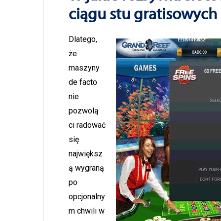
ciągu stu gratisowych
Dlatego,
że
maszyny
de facto
nie
pozwolą
ci radować
się
największ
ą wygraną
po
opcjonalny
m chwili w