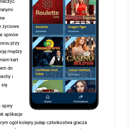
znaczyć.
ranymi
żne
e życiowe.
ie spinów
kcesu przy
ncję między
niem kart
iem do
iechy i
 się
 spiny
k aplikacje
órym ogół kolejny pułap członkostwa gracza