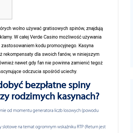
tórych wolno używać gratisowych spinów, znajdują
eklamy. W całej Verde Casino możliwość używania
z zastosowaniem kodu promocyjnego. Kasyna
ież rekompensaty dla swoich fanów, w niniejszym
również nawet gdy fan nie powinna zamienić tegoż
ascynujące odczucia spośród uciechy.
obyć bezpłatne spiny
zy rodzimych kasynach?
edynie od momentu generatora liczb losowych (powodu
y slotowe na temat ogromnym wskaźniku RTP (Return jest