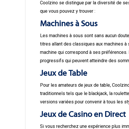
Coolzino se distingue par la diversité de se
que vous pouvez y trouver :
Machines à Sous
Les machines à sous sont sans aucun doute 
titres allant des classiques aux machines à
machine qui correspond à ses préférences. 
progressifs qui peuvent atteindre des som
Jeux de Table
Pour les amateurs de jeux de table, Coolzi
traditionnels tels que le blackjack, la roulet
versions variées pour convenir à tous les st
Jeux de Casino en Direct
Si vous recherchez une expérience plus imme