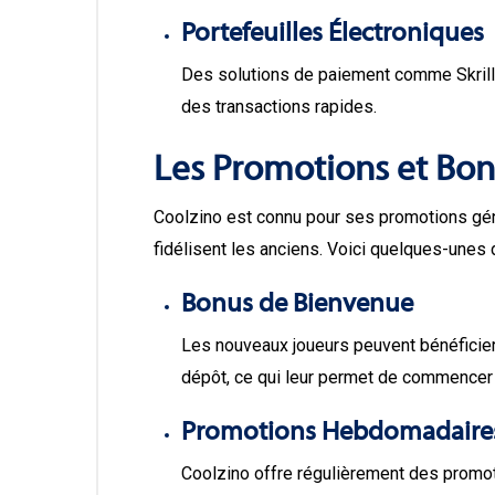
Portefeuilles Électroniques
Des solutions de paiement comme Skrill 
des transactions rapides.
Les Promotions et Bon
Coolzino est connu pour ses promotions gén
fidélisent les anciens. Voici quelques-unes
Bonus de Bienvenue
Les nouveaux joueurs peuvent bénéficier 
dépôt, ce qui leur permet de commencer 
Promotions Hebdomadaire
Coolzino offre régulièrement des promo