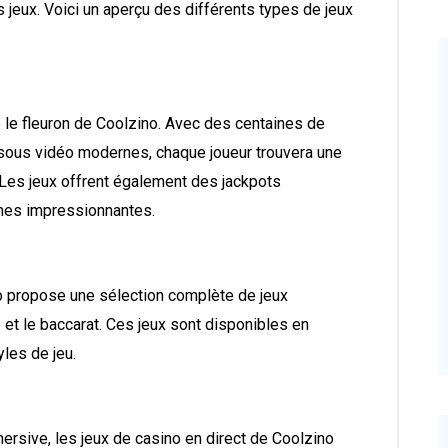
s jeux. Voici un aperçu des différents types de jeux
le fleuron de Coolzino. Avec des centaines de
 sous vidéo modernes, chaque joueur trouvera une
Les jeux offrent également des jackpots
mes impressionnantes.
no propose une sélection complète de jeux
te et le baccarat. Ces jeux sont disponibles en
yles de jeu.
rsive, les jeux de casino en direct de Coolzino