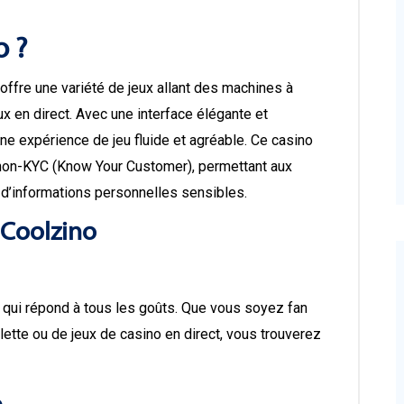
o ?
 offre une variété de jeux allant des machines à
ux en direct. Avec une interface élégante et
une expérience de jeu fluide et agréable. Ce casino
 non-KYC (Know Your Customer), permettant aux
r d’informations personnelles sensibles.
 Coolzino
 qui répond à tous les goûts. Que vous soyez fan
lette ou de jeux de casino en direct, vous trouverez