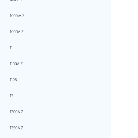
100%A Z
1000A Z
11
1100A Z
1198
12
1200A Z
1250A Z