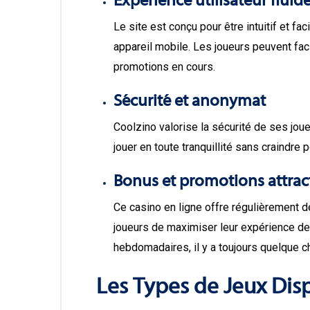
Expérience utilisateur fluid
Le site est conçu pour être intuitif et fac
appareil mobile. Les joueurs peuvent fac
promotions en cours.
Sécurité et anonymat
Coolzino valorise la sécurité de ses jou
jouer en toute tranquillité sans craindr
Bonus et promotions attract
Ce casino en ligne offre régulièrement 
joueurs de maximiser leur expérience d
hebdomadaires, il y a toujours quelque ch
Les Types de Jeux Dis