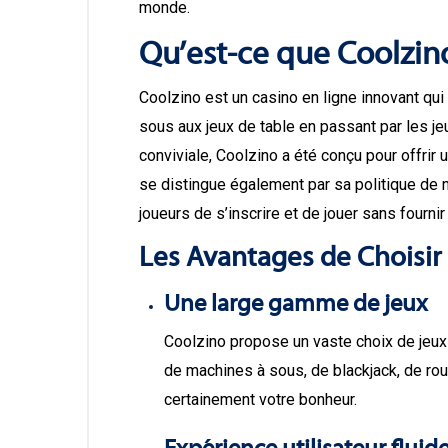
monde.
Qu’est-ce que Coolzin
Coolzino est un casino en ligne innovant qui
sous aux jeux de table en passant par les je
conviviale, Coolzino a été conçu pour offrir 
se distingue également par sa politique de
joueurs de s’inscrire et de jouer sans fourni
Les Avantages de Choisir
Une large gamme de jeux
Coolzino propose un vaste choix de jeux
de machines à sous, de blackjack, de rou
certainement votre bonheur.