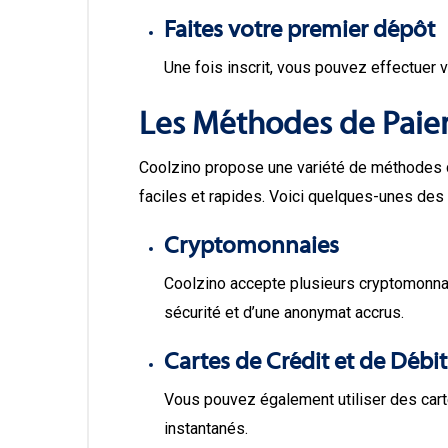
Faites votre premier dépôt
Une fois inscrit, vous pouvez effectuer 
Les Méthodes de Paie
Coolzino propose une variété de méthodes de
faciles et rapides. Voici quelques-unes des 
Cryptomonnaies
Coolzino accepte plusieurs cryptomonnai
sécurité et d’une anonymat accrus.
Cartes de Crédit et de Débit
Vous pouvez également utiliser des cart
instantanés.