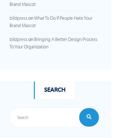
Brand Mascot
bildpress
on
What To Do If People Hate Your
Brand Mascot
bildpress
on
Bringing A Better Design Process
To Your Organization
SEARCH