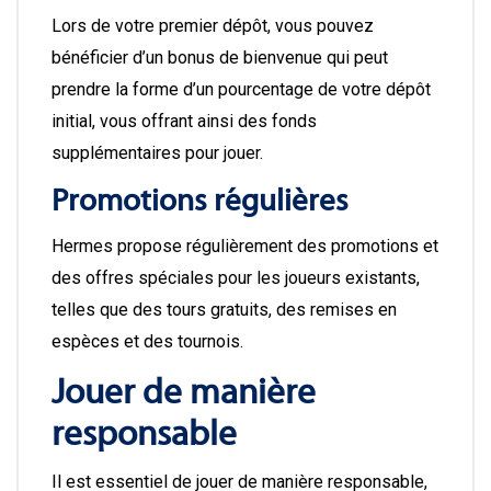
Lors de votre premier dépôt, vous pouvez
bénéficier d’un bonus de bienvenue qui peut
prendre la forme d’un pourcentage de votre dépôt
initial, vous offrant ainsi des fonds
supplémentaires pour jouer.
Promotions régulières
Hermes propose régulièrement des promotions et
des offres spéciales pour les joueurs existants,
telles que des tours gratuits, des remises en
espèces et des tournois.
Jouer de manière
responsable
Il est essentiel de jouer de manière responsable,