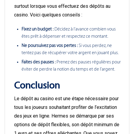
surtout lorsque vous effectuez des dépôts au
casino. Voici quelques conseils :
Fixez un budget :
Décidez à l’avance combien vous
êtes prêt à dépenser et respectez ce montant.
Ne poursuivez pas vos pertes :
Si vous perdez, ne
tentez pas de récupérer votre argent en jouant plus.
Faites des pauses :
Prenez des pauses régulières pour
éviter de perdre la notion du temps et de l’argent.
Conclusion
Le dépôt au casino est une étape nécessaire pour
tous les joueurs souhaitant profiter de l’excitation
des jeux en ligne. Hermes se démarque par ses
options de dépôt flexibles, son dépôt minimum de
1 euro et ses offres alléchantes. Que vous soyez