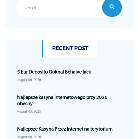
RECENT POST
5 Eur Deposito Gokhal Behalve jack
August 06, 2026
Najlepsze kasyna internetowego przy 2026
obecny
August 06, 2026
Najlepsze Kasyna Przez internet na terytorium
August 06, 2026