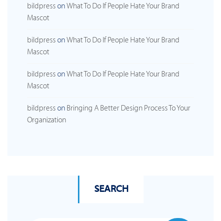
bildpress
on
What To Do If People Hate Your Brand
Mascot
bildpress
on
What To Do If People Hate Your Brand
Mascot
bildpress
on
What To Do If People Hate Your Brand
Mascot
bildpress
on
Bringing A Better Design Process To Your
Organization
SEARCH