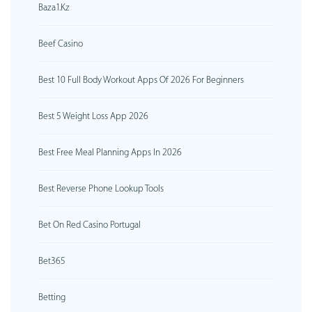
Baza1.kz
Beef Casino
Best 10 Full Body Workout Apps Of 2026 For Beginners
Best 5 Weight Loss App 2026
Best Free Meal Planning Apps In 2026
Best Reverse Phone Lookup Tools
Bet On Red Casino Portugal
Bet365
Betting