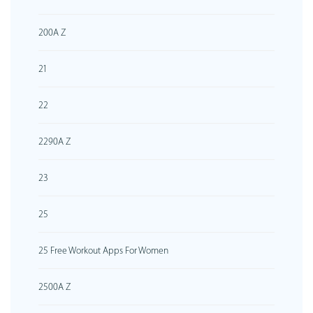
200A Z
21
22
2290A Z
23
25
25 Free Workout Apps For Women
2500A Z