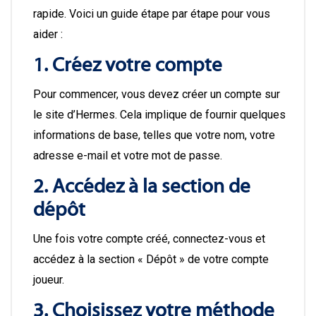
rapide. Voici un guide étape par étape pour vous
aider :
1. Créez votre compte
Pour commencer, vous devez créer un compte sur
le site d’Hermes. Cela implique de fournir quelques
informations de base, telles que votre nom, votre
adresse e-mail et votre mot de passe.
2. Accédez à la section de
dépôt
Une fois votre compte créé, connectez-vous et
accédez à la section « Dépôt » de votre compte
joueur.
3. Choisissez votre méthode