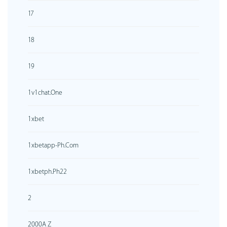
17
18
19
1v1chat.one
1xbet
1xbetapp-Ph.com
1xbetph.ph22
2
2000A Z