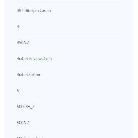
397 HitnSpin Casino
4
450A Z
4rabet-Reviews.com
4rabet.eu.com
5
5000BA_Z
500A Z