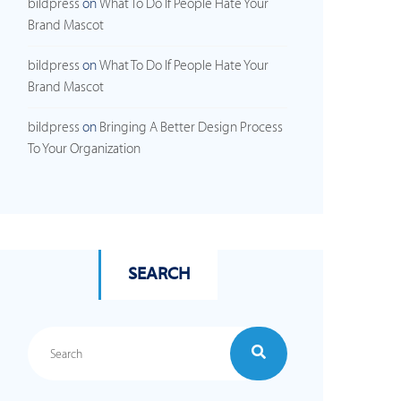
bildpress
on
What To Do If People Hate Your
Brand Mascot
bildpress
on
What To Do If People Hate Your
Brand Mascot
bildpress
on
Bringing A Better Design Process
To Your Organization
SEARCH