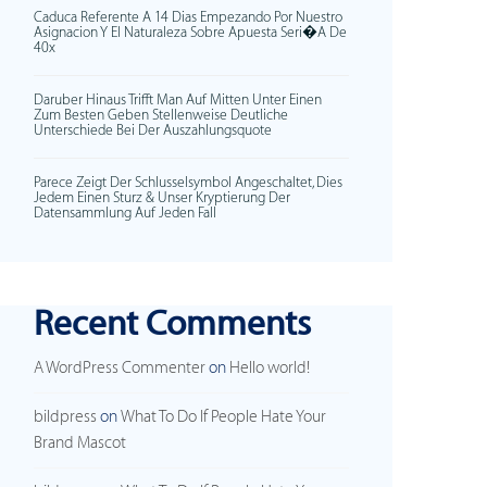
Caduca Referente A 14 Dias Empezando Por Nuestro
Asignacion Y El Naturaleza Sobre Apuesta Seri�a De
40x
Daruber Hinaus Trifft Man Auf Mitten Unter Einen
Zum Besten Geben Stellenweise Deutliche
Unterschiede Bei Der Auszahlungsquote
Parece Zeigt Der Schlusselsymbol Angeschaltet, Dies
Jedem Einen Sturz & Unser Kryptierung Der
Datensammlung Auf Jeden Fall
Recent Comments
A WordPress Commenter
on
Hello world!
bildpress
on
What To Do If People Hate Your
Brand Mascot