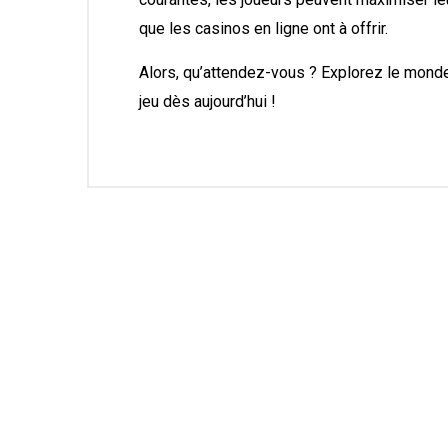
que les casinos en ligne ont à offrir.
Alors, qu’attendez-vous ? Explorez le mond
jeu dès aujourd’hui !