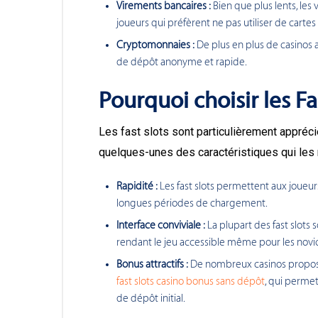
Virements bancaires :
Bien que plus lents, les
joueurs qui préfèrent ne pas utiliser de cartes
Cryptomonnaies :
De plus en plus de casinos 
de dépôt anonyme et rapide.
Pourquoi choisir les Fa
Les fast slots sont particulièrement appréci
quelques-unes des caractéristiques qui les 
Rapidité :
Les fast slots permettent aux joueu
longues périodes de chargement.
Interface conviviale :
La plupart des fast slots s
rendant le jeu accessible même pour les novi
Bonus attractifs :
De nombreux casinos proposent
fast slots casino bonus sans dépôt
, qui perme
de dépôt initial.