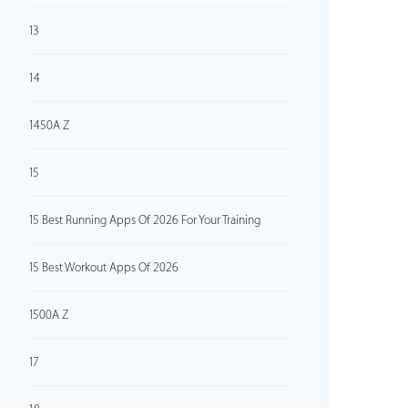
13
14
1450A Z
15
15 Best Running Apps Of 2026 For Your Training
15 Best Workout Apps Of 2026
1500A Z
17