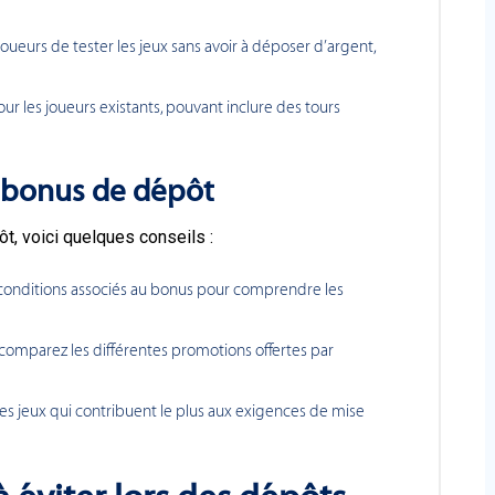
ueurs de tester les jeux sans avoir à déposer d’argent,
ur les joueurs existants, pouvant inclure des tours
bonus de dépôt
ôt, voici quelques conseils :
t conditions associés au bonus pour comprendre les
 comparez les différentes promotions offertes par
les jeux qui contribuent le plus aux exigences de mise