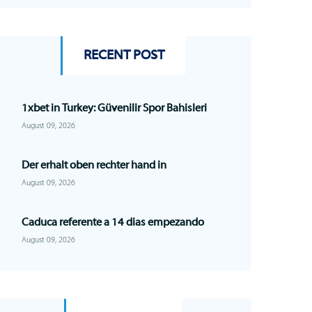
RECENT POST
1xbet in Turkey: Güvenilir Spor Bahisleri
August 09, 2026
Der erhalt oben rechter hand in
August 09, 2026
Caduca referente a 14 dias empezando
August 09, 2026