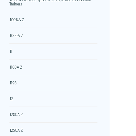
Trainers
100%A Z
1000A Z
11
1100A Z
1198
12
1200A Z
1250A Z