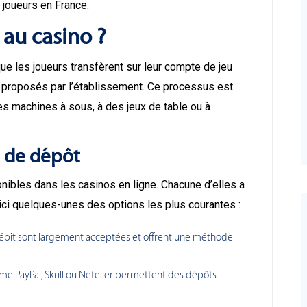
x joueurs en France.
au casino ?
ue les joueurs transfèrent sur leur compte de jeu
ux proposés par l’établissement. Ce processus est
des machines à sous, à des jeux de table ou à
s de dépôt
nibles dans les casinos en ligne. Chacune d’elles a
ci quelques-unes des options les plus courantes :
débit sont largement acceptées et offrent une méthode
e PayPal, Skrill ou Neteller permettent des dépôts