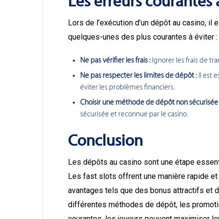
Les erreurs courantes 
Lors de l’exécution d’un dépôt au casino, il 
quelques-unes des plus courantes à éviter :
Ne pas vérifier les frais :
Ignorer les frais de t
Ne pas respecter les limites de dépôt :
Il est 
éviter les problèmes financiers.
Choisir une méthode de dépôt non sécurisée 
sécurisée et reconnue par le casino.
Conclusion
Les dépôts au casino sont une étape essentie
Les fast slots offrent une manière rapide e
avantages tels que des bonus attractifs et 
différentes méthodes de dépôt, les promotio
courantes, les joueurs peuvent maximiser leu