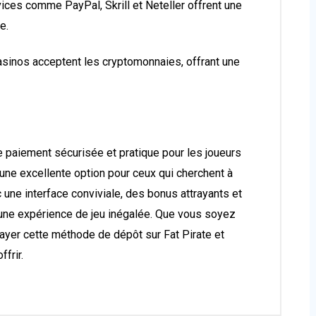
ices comme PayPal, Skrill et Neteller offrent une
e.
asinos acceptent les cryptomonnaies, offrant une
paiement sécurisée et pratique pour les joueurs
une excellente option pour ceux qui cherchent à
 une interface conviviale, des bonus attrayants et
e une expérience de jeu inégalée. Que vous soyez
sayer cette méthode de dépôt sur Fat Pirate et
frir.