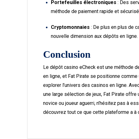
Portefeuilles électroniques
: Des serv
méthode de paiement rapide et sécurisé
Cryptomonnaies
: De plus en plus de c
nouvelle dimension aux dépôts en ligne.
Conclusion
Le dépôt casino eCheck est une méthode de 
en ligne, et Fat Pirate se positionne comme 
explorer l’univers des casinos en ligne. Avec
une large sélection de jeux, Fat Pirate offr
novice ou joueur aguerri, n’hésitez pas à es
découvrez tout ce que cette plateforme a à of