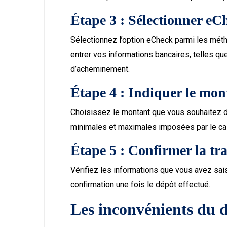
Étape 3 : Sélectionner eC
Sélectionnez l’option eCheck parmi les mét
entrer vos informations bancaires, telles q
d’acheminement.
Étape 4 : Indiquer le mon
Choisissez le montant que vous souhaitez d
minimales et maximales imposées par le ca
Étape 5 : Confirmer la tr
Vérifiez les informations que vous avez sai
confirmation une fois le dépôt effectué.
Les inconvénients du 