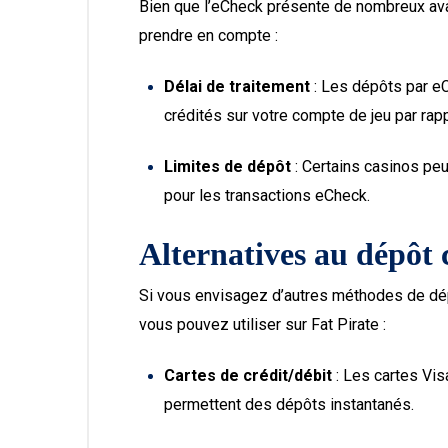
Bien que l’eCheck présente de nombreux avan
prendre en compte :
Délai de traitement
: Les dépôts par e
crédités sur votre compte de jeu par rap
Limites de dépôt
: Certains casinos peu
pour les transactions eCheck.
Alternatives au dépôt
Si vous envisagez d’autres méthodes de dép
vous pouvez utiliser sur Fat Pirate :
Cartes de crédit/débit
: Les cartes Vi
permettent des dépôts instantanés.