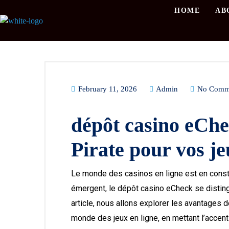
HOME
AB
February 11, 2026
Admin
No Comm
dépôt casino eChe
Pirate pour vos je
Le monde des casinos en ligne est en consta
émergent, le dépôt casino eCheck se distingu
article, nous allons explorer les avantages d
monde des jeux en ligne, en mettant l’accen