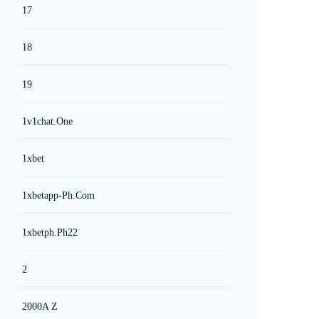
17
18
19
1v1chat.one
1xbet
1xbetapp-Ph.com
1xbetph.ph22
2
2000A Z