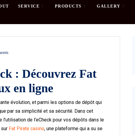
OUT
SERVICE
PRODUCTS
GALLERY
ents
ck : Découvrez Fat
ux en ligne
nte évolution, et parmi les options de dépôt qui
e par sa simplicité et sa sécurité. Dans cet
e l’utilisation de l’eCheck pour vos dépôts dans le
t sur
Fat Pirate casino
, une plateforme qui a su se