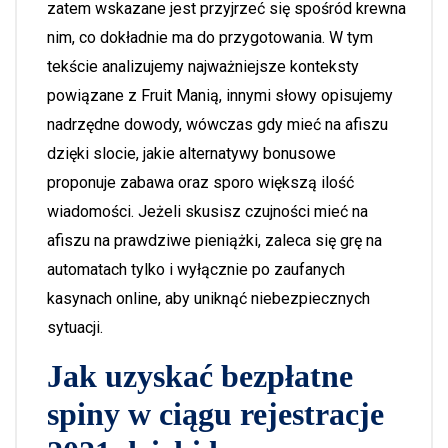
zatem wskazane jest przyjrzeć się spośród krewna
nim, co dokładnie ma do przygotowania. W tym
tekście analizujemy najważniejsze konteksty
powiązane z Fruit Manią, innymi słowy opisujemy
nadrzędne dowody, wówczas gdy mieć na afiszu
dzięki slocie, jakie alternatywy bonusowe
proponuje zabawa oraz sporo większą ilość
wiadomości. Jeżeli skusisz czujności mieć na
afiszu na prawdziwe pieniążki, zaleca się grę na
automatach tylko i wyłącznie po zaufanych
kasynach online, aby uniknąć niebezpiecznych
sytuacji.
Jak uzyskać bezpłatne
spiny w ciągu rejestracje