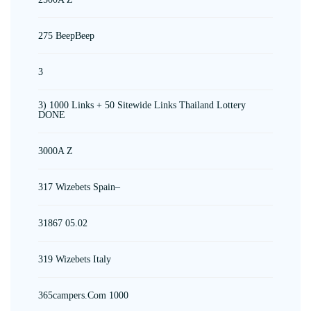
275 BeepBeep
3
3) 1000 Links + 50 Sitewide Links Thailand Lottery
DONE
3000A Z
317 Wizebets Spain–
31867 05.02
319 Wizebets Italy
365campers.com 1000