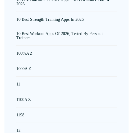
2026
10 Best Strength Training Apps In 2026
10 Best Workout Apps Of 2026, Tested By Personal
Trainers
100%A Z
1000A Z
11
1100A Z
1198
12