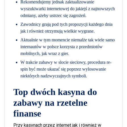
Rekomendujemy jednak zaktualizowanie
wyszukiwarki internetowej do jakiejś z najnowszych
odmiany, ażeby ustrzec się zagrożeń.
Zawodnicy grają pod tych propozycji każdego dnia
jak i również otrzymują wielkie wygrane.
Aktualnie w tym momencie niemalże tak wiele samo
internautów w polsce korzysta z przedmiotów
mobilnych, jak wraz z gier.
W trakcie zabawy w slocie sieciowy, procedura re-
spin być może ukazać się poprzez wylosowanie
niektórych nadzwyczajnych symboli.
Top dwóch kasyna do
zabawy na rzetelne
finanse
Przy kasynach przez internet jak i również w