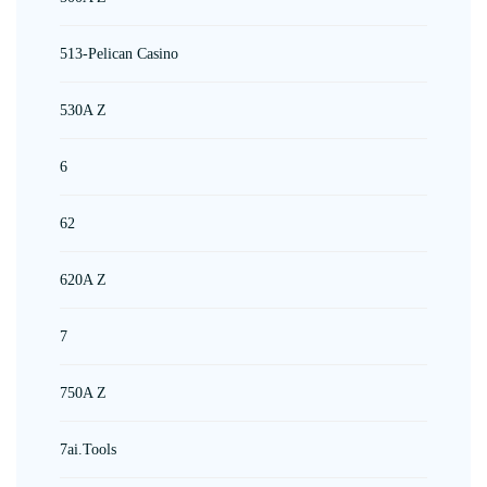
513-Pelican Casino
530A Z
6
62
620A Z
7
750A Z
7ai.tools