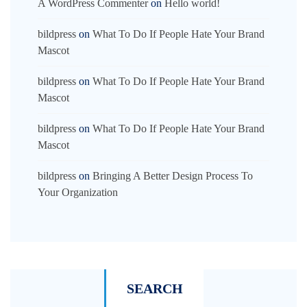
A WordPress Commenter
on
Hello world!
bildpress
on
What To Do If People Hate Your Brand
Mascot
bildpress
on
What To Do If People Hate Your Brand
Mascot
bildpress
on
What To Do If People Hate Your Brand
Mascot
bildpress
on
Bringing A Better Design Process To
Your Organization
SEARCH