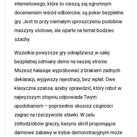
internetowego, które to cieszą się ogromnym
docenieniem wśród odbiorców, są poker bezpłatne
gry. Jest to przy niemałym uproszczeniu podobnie
maszyny slotowe, ale oparte na temat bodziec
szachy.
Wszelkie powyższe gry odnajdziesz w całej
bezpłatnej odmiany demo na naszej stronie.
Możesz hałasuje wypróbować z brakiem żadnych
deklaracji, wyjąwszy rejestracji, bez wpłat. Owe
klasyczna szansa, ażeby sprawdzić, który robot w
najwyższym stopniu odpowiada Twym
upodobaniom – poprzednio skusisz czujności
zagrać na rzeczywiste stawki. W celu
żółtodzióbów graczy, kasyno skrill proponujące
darmowe zabawy w trybie demonstracyjnym może