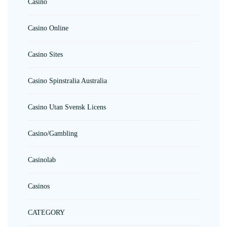
Casino
Casino Online
Casino Sites
Casino Spinstralia Australia
Casino Utan Svensk Licens
Casino/gambling
Casinolab
Casinos
CATEGORY