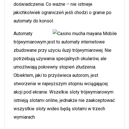
doświadczenia. Co ważne – nie istnieje
jakichkolwiek ograniczeń jeśli chodzi o granie po
automaty do konsol.
Automaty
trójwymiarowym jest to automaty internetowe
zbudowane przy użyciu iluzji trójwymiarowej. Nie
potrzebują używania specjalnych okularów, ale
umożliwiają pokrewny stopień złudzenia.
Obiektem, jaki to przyświeca autorom, jest
stworzenie w najwyższym stopniu wciągającej
akcji pod ekranie. Wszelkie sloty trójwymiarowym
istnieją slotami online, jednakże nie zaakceptować
wszystkie sloty wideo będą slotami w trzech
wymiarach.