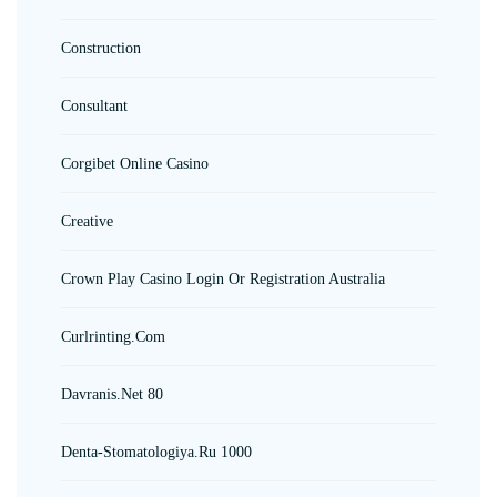
Construction
Consultant
Corgibet Online Casino
Creative
Crown Play Casino Login Or Registration Australia
Curlrinting.com
Davranis.net 80
Denta-Stomatologiya.ru 1000