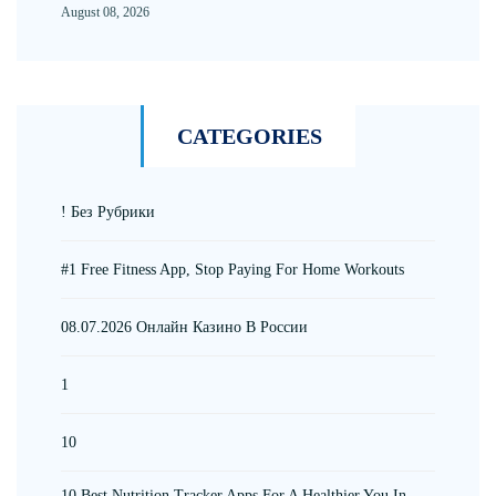
August 08, 2026
CATEGORIES
! Без Рубрики
#1 Free Fitness App, Stop Paying For Home Workouts
08.07.2026 Онлайн Казино В России
1
10
10 Best Nutrition Tracker Apps For A Healthier You In