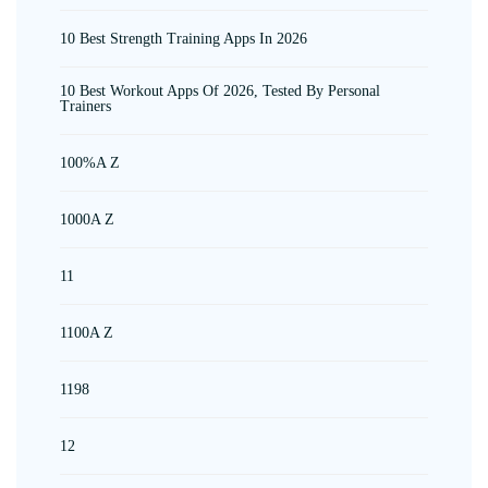
10 Best Strength Training Apps In 2026
10 Best Workout Apps Of 2026, Tested By Personal
Trainers
100%A Z
1000A Z
11
1100A Z
1198
12