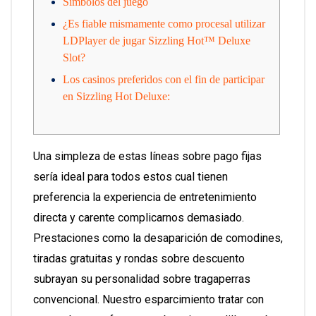
Símbolos del juego
¿Es fiable mismamente­ como procesal utilizar
LDPlayer de jugar Sizzling Hot™ Deluxe
Slot?
Los casinos preferidos con el fin de participar
en Sizzling Hot Deluxe:
Una simpleza de estas líneas sobre pago fijas
serí­a ideal para todos estos cual tienen
preferencia la experiencia de entretenimiento
directa y carente complicarnos demasiado.
Prestaciones como la desaparición de comodines,
tiradas gratuitas y rondas sobre descuento
subrayan su personalidad sobre tragaperras
convencional. Nuestro esparcimiento tratar con