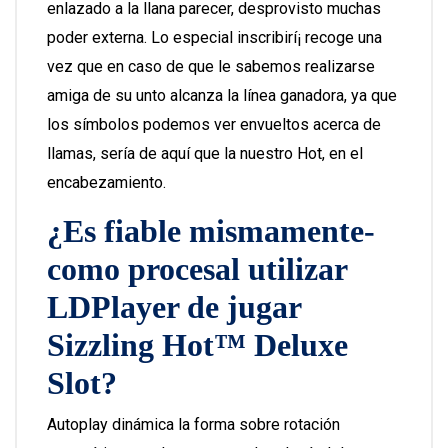
enlazado a la llana parecer, desprovisto muchas
poder externa. Lo especial inscribirí¡ recoge una
vez que en caso de que le sabemos realizarse
amiga de su unto alcanza la línea ganadora, ya que
los símbolos podemos ver envueltos acerca de
llamas, serí­a de aquí que la nuestro Hot, en el
encabezamiento.
¿Es fiable mismamente­
como procesal utilizar
LDPlayer de jugar
Sizzling Hot™ Deluxe
Slot?
Autoplay dinámica la forma sobre rotación