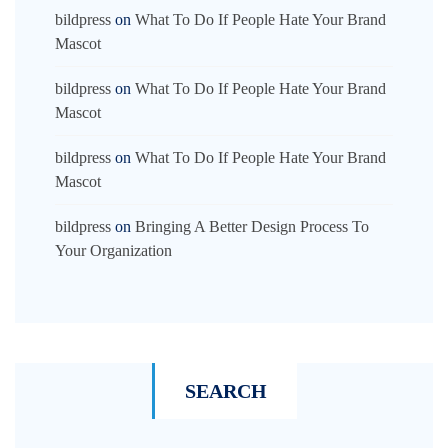
bildpress
on
What To Do If People Hate Your Brand
Mascot
bildpress
on
What To Do If People Hate Your Brand
Mascot
bildpress
on
What To Do If People Hate Your Brand
Mascot
bildpress
on
Bringing A Better Design Process To
Your Organization
SEARCH