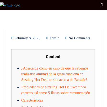
February 8, 2026
Admin
No Comments
Content
¿Acerca de cómo en caso de que le sabemos
realizarse amistad de la grasa funciona en
Sizzling Hot Deluxe slot acerca de Betsafe?
Propiedades de Sizzling Hot Deluxe: cinco
carretes así­ como 5 líneas sobre remuneración
Características