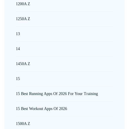
1200A Z
1250A Z
13
14
1450A Z
15
15 Best Running Apps Of 2026 For Your Training
15 Best Workout Apps Of 2026
1500A Z