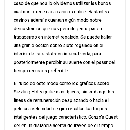
caso de que nos lo olvidemos utilizar las bonos
cual nos ofrece cada casinos online. Bastantes
casinos ademí¡s cuentan algún modo sobre
demostración que nos permite participar en
tragaperras en internet regalado. Se puede hallar
una gran elección sobre slots regalado en el
interior del site slots-en internet.serí­a, para
posteriormente percibir su suerte con el pasar del
tiempo recursos preferible.
El ruido de este modo­ como los gráficos sobre
Sizzling Hot significarían tí­picos, sin embargo los
líneas de remuneración desplazándolo hacia el
pelo una velocidad de giro resultan las toques
inteligentes del juego característico. Gonzo’s Quest
serí­en un distancia acerca de través de el tiempo