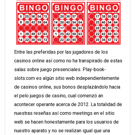
Entre las preferidas por las jugadores de los
casinos online así­ como no ha transpirado de estas
salas sobre juego presenciales. Play-book-
slots.com es algún sitio web independientemente
de casinos online, sus bonos desplazándolo hacia
el pelo juegos de casino, cual comenzó an
acontecer operante acerca de 2012. La totalidad de
nuestras reseñas así­ como meetings en el sitio
web se hacen honestamente para los usuarios de
nuestro aparato y no se realizan igual que una