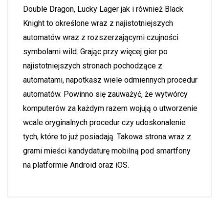
Double Dragon, Lucky Lager jak i również Black
Knight to określone wraz z najistotniejszych
automatów wraz z rozszerzającymi czujności
symbolami wild. Grając przy więcej gier po
najistotniejszych stronach pochodzące z
automatami, napotkasz wiele odmiennych procedur
automatów. Powinno się zauważyć, że wytwórcy
komputerów za każdym razem wojują o utworzenie
wcale oryginalnych procedur czy udoskonalenie
tych, które to już posiadają. Takowa strona wraz z
grami mieści kandydaturę mobilną pod smartfony
na platformie Android oraz iOS.