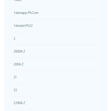
1xbetapp-Ph.com
1xbetph.ph22
2
2000A Z
200A Z
21
22
2290A Z