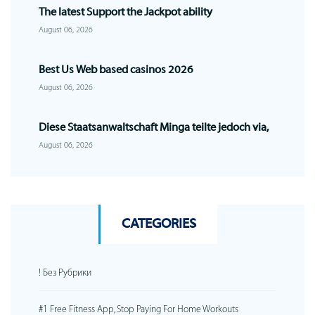
The latest Support the Jackpot ability
August 06, 2026
Best Us Web based casinos 2026
August 06, 2026
Diese Staatsanwaltschaft Minga teilte jedoch via,
August 06, 2026
CATEGORIES
! Без Рубрики
#1 Free Fitness App, Stop Paying For Home Workouts