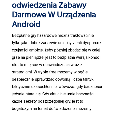
odwiedzenia Zabawy
Darmowe W Urządzenia
Android
Bezpłatne gry hazardowe można traktować nie
tylko jako dobre zarzewie uciechy. Jeśli dysponuje
czujności ambicje, żeby później zbadać się w całej
grze na pieniądze, jest to bezpłatna wersja konsol
slot to miejsce w doświadczenia wraz z
strategiami. W trybie free możemy w ogóle
bezpiecznie sprawdzać dowolną liczba taktyk
faktycznie czasochłonnie, wówczas gdy baczności
jedynie stara się. Gdy aktualnie umie baczności
każde sekrety poszczególnej gry, jest to
bogatszym na temat doświadczenia możemy