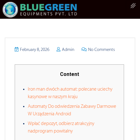
February 8, 2026
Admin
No Comments
Content
Iron man dwóch automat: polecane uciechy
kasynowe w naszym kraju
Automaty Do odwiedzenia Zabawy Darmowe
W Urządzenia Android
Wpłać depozyt, odbierz atrakcyjny
nadprogram powitalny