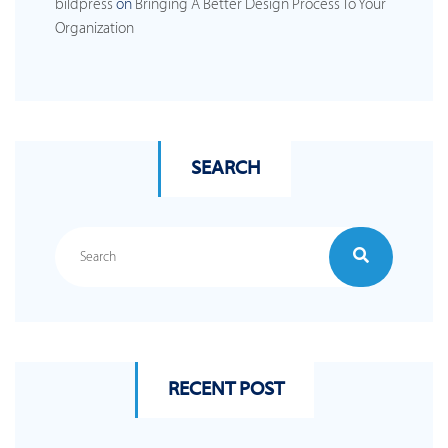
bildpress
on
Bringing A Better Design Process To Your
Organization
SEARCH
RECENT POST