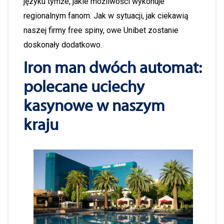
języku tymże, jakie możliwości wykonuje
regionalnym fanom. Jak w sytuacji, jak ciekawią
naszej firmy free spiny, owe Unibet zostanie
doskonały dodatkowo.
Iron man dwóch automat:
polecane uciechy
kasynowe w naszym
kraju