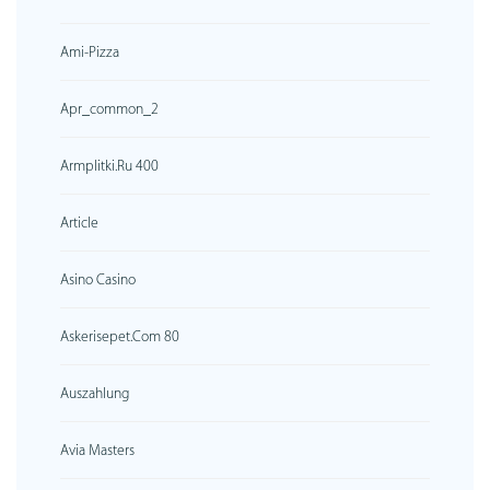
Ami-Pizza
Apr_common_2
Armplitki.ru 400
Article
Asino Casino
Askerisepet.com 80
Auszahlung
Avia Masters