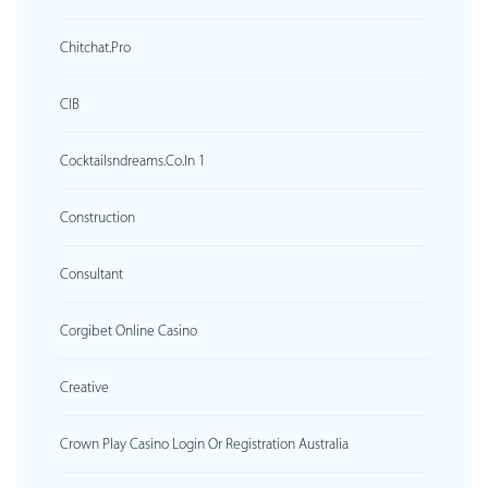
Chitchat.pro
CIB
Cocktailsndreams.co.in 1
Construction
Consultant
Corgibet Online Casino
Creative
Crown Play Casino Login Or Registration Australia