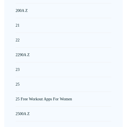
200A Z
21
22
2290A Z
23
25
25 Free Workout Apps For Women
2500A Z