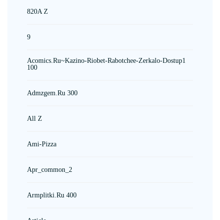
820A Z
9
Acomics.ru~kazino-Riobet-Rabotchee-Zerkalo-Dostup1
100
Admzgem.ru 300
All Z
Ami-Pizza
Apr_common_2
Armplitki.ru 400