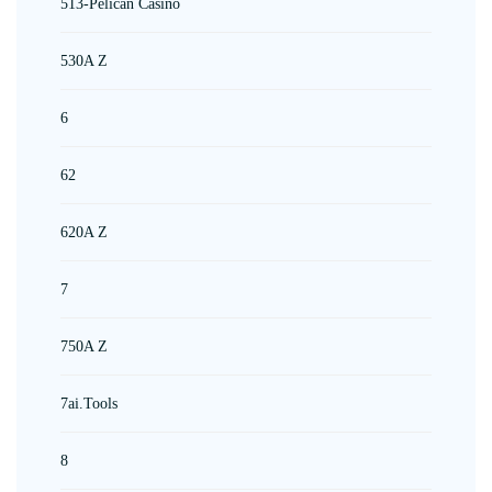
513-Pelican Casino
530A Z
6
62
620A Z
7
750A Z
7ai.tools
8