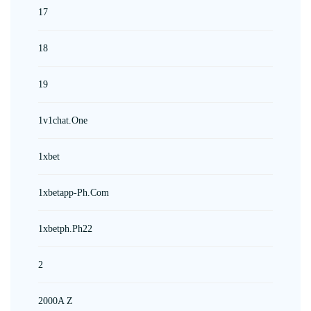
17
18
19
1v1chat.one
1xbet
1xbetapp-Ph.com
1xbetph.ph22
2
2000A Z