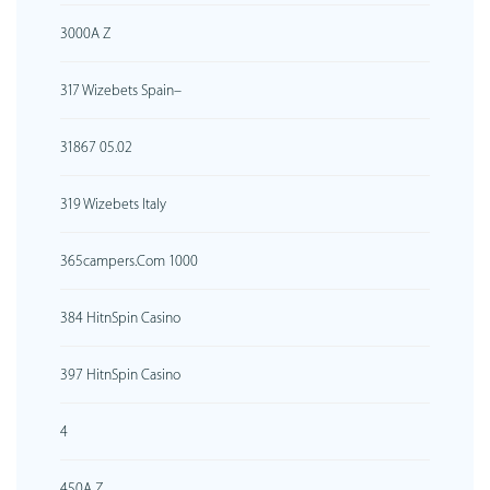
3000A Z
317 Wizebets Spain–
31867 05.02
319 Wizebets Italy
365campers.com 1000
384 HitnSpin Casino
397 HitnSpin Casino
4
450A Z