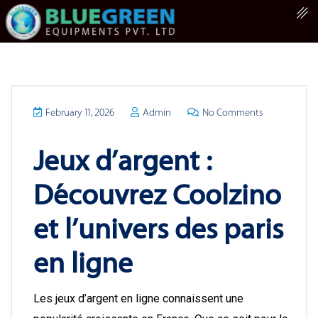
February 11, 2026
Admin
No Comments
Jeux d’argent :
Découvrez Coolzino
et l’univers des paris
en ligne
Les jeux d’argent en ligne connaissent une