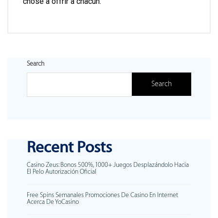
chose à offrir à chacun.
Search
Search
Recent Posts
Casino Zeus: Bonos 500%, 1000+ Juegos Desplazándolo Hacia
El Pelo Autorización Oficial
Free Spins Semanales Promociones De Casino En Internet
Acerca De YoCasino