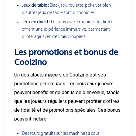
Jeux de table :
Blackjack, roulette, poker, et bien
d’autres jeux de table sont disponibles.
Jeux en direct :
Les jeux avec croupiers en direct
offrent une expérience immersive, permettant
d’interagir avec de vrais croupiers.
Les promotions et bonus de
Coolzino
Un des atouts majeurs de Coolzino est ses
promotions généreuses. Les nouveaux joueurs
peuvent bénéficier de bonus de bienvenue, tandis
que les joueurs réguliers peuvent profiter d’offres
de fidélité et de promotions spéciales. Ces bonus
peuvent inclure :
Des tours gratuits sur les machines à sous