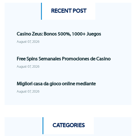
RECENT POST
Casino Zeus: Bonos 500%, 1000+ Juegos
August 07, 2026
Free Spins Semanales Promociones de Casino
August 07, 2026
Migliori casa da gioco online mediante
August 07, 2026
CATEGORIES