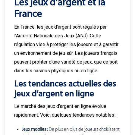
Les jeux d’argent et la
France
En France, les jeux d’argent sont régulés par
l’Autorité Nationale des Jeux (ANJ). Cette
régulation vise à protéger les joueurs et à garantir
un environnement de jeu sûr. Les joueurs français
peuvent profiter d’une variété de jeux, que ce soit
dans les casinos physiques ou en ligne.
Les tendances actuelles des
jeux d’argent en ligne
Le marché des jeux d’argent en ligne évolue
rapidement. Voici quelques tendances notables :
Jeux mobiles :
De plus en plus de joueurs choisissent