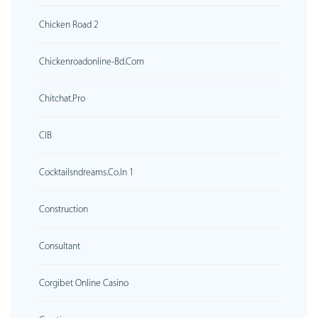
Chicken Road 2
Chickenroadonline-Bd.com
Chitchat.pro
CIB
Cocktailsndreams.co.in 1
Construction
Consultant
Corgibet Online Casino