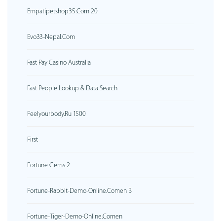
Empatipetshop35.com 20
Evo33-Nepal.com
Fast Pay Casino Australia
Fast People Lookup & Data Search
Feelyourbody.ru 1500
First
Fortune Gems 2
Fortune-Rabbit-Demo-Online.comen B
Fortune-Tiger-Demo-Online.comen