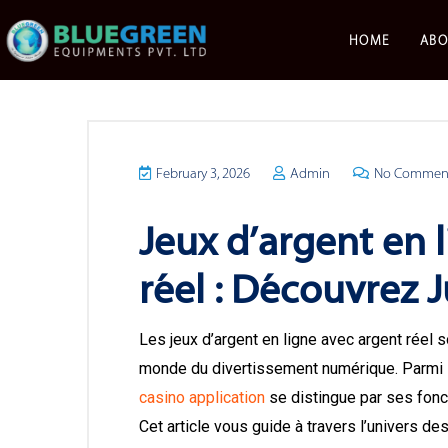
HOME
ABO
February 3, 2026
Admin
No Commen
Jeux d’argent en 
réel : Découvrez J
Les jeux d’argent en ligne avec argent réel
monde du divertissement numérique. Parmi
casino application
se distingue par ses fonct
Cet article vous guide à travers l’univers des