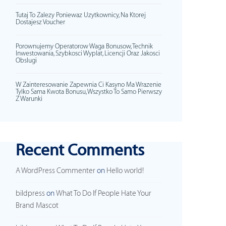
Tutaj To Zalezy Poniewaz Uzytkownicy, Na Ktorej
Dostajesz Voucher
Porownujemy Operatorow Waga Bonusow, Technik
Inwestowania, Szybkosci Wyplat, Licencji Oraz Jakosci
Obslugi
W Zainteresowanie Zapewnia Ci Kasyno Ma Wrazenie
Tylko Sama Kwota Bonusu, Wszystko To Samo Pierwszy
Z Warunki
Recent Comments
A WordPress Commenter
on
Hello world!
bildpress
on
What To Do If People Hate Your
Brand Mascot