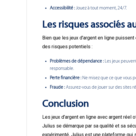
Accessibilité :
Jouez à tout moment, 24/7.
Les risques associés a
Bien que les jeux d’argent en ligne puissent ê
des risques potentiels :
Problèmes de dépendance :
Les jeux peuvent 
responsable.
Perte financière :
Ne misez que ce que vous p
Fraude :
Assurez-vous de jouer sur des sites ré
Conclusion
Les jeux d’argent en ligne avec argent réel 
Julius se démarque par sa qualité et sa séc
expérimenté, Julius est une plateforme qui 