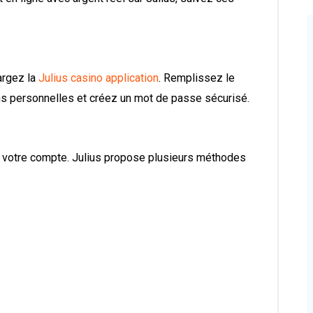
argez la
Julius casino application
. Remplissez le
ons personnelles et créez un mot de passe sécurisé.
r votre compte. Julius propose plusieurs méthodes