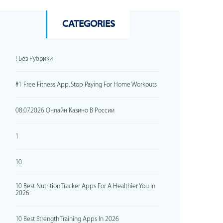
CATEGORIES
! Без Рубрики
#1 Free Fitness App, Stop Paying For Home Workouts
08.07.2026 Онлайн Казино В России
1
10
10 Best Nutrition Tracker Apps For A Healthier You In
2026
10 Best Strength Training Apps In 2026