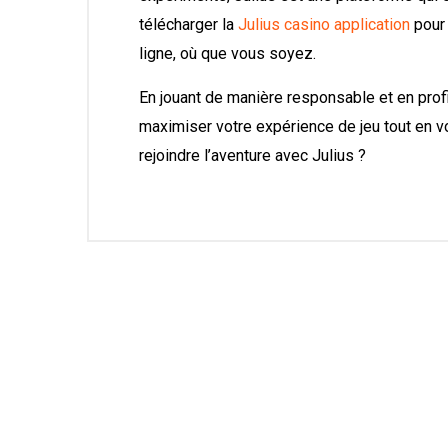
télécharger la
Julius casino application
pour 
ligne, où que vous soyez.
En jouant de manière responsable et en pro
maximiser votre expérience de jeu tout en v
rejoindre l’aventure avec Julius ?