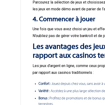
Parcourez la sélection de jeux et choisissez
les jeux en mode démo avant de parier de l’a
4. Commencer à jouer
Une fois que vous avez choisi un jeu et effe
N’oubliez pas de gérer votre bankroll et de 
Les avantages des jeux
rapport aux casinos te
Les jeux d’argent en ligne, comme ceux prop
par rapport aux casinos traditionnels :
Confort :
Jouez depuis chez vous, sans avoir à 
Variété :
Accédez à une plus large sélection de
Bonus :
Profitez de promotions et de bonus qu
terrestres.