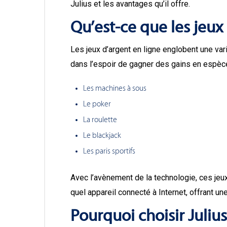
Julius et les avantages qu’il offre.
Qu’est-ce que les jeux
Les jeux d’argent en ligne englobent une vari
dans l’espoir de gagner des gains en espèce
Les machines à sous
Le poker
La roulette
Le blackjack
Les paris sportifs
Avec l’avènement de la technologie, ces je
quel appareil connecté à Internet, offrant u
Pourquoi choisir Juliu