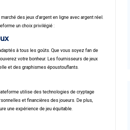
marché des jeux d’argent en ligne avec argent réel.
eforme un choix privilégié :
eux
 adaptés à tous les goûts. Que vous soyez fan de
rouverez votre bonheur. Les fournisseurs de jeux
elle et des graphismes époustouflants.
 plateforme utilise des technologies de cryptage
sonnelles et financières des joueurs. De plus,
sure une expérience de jeu équitable.