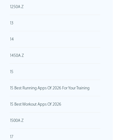
1250A Z
13
14
1450A Z
15
15 Best Running Apps Of 2026 For Your Training
15 Best Workout Apps Of 2026
1500A Z
17