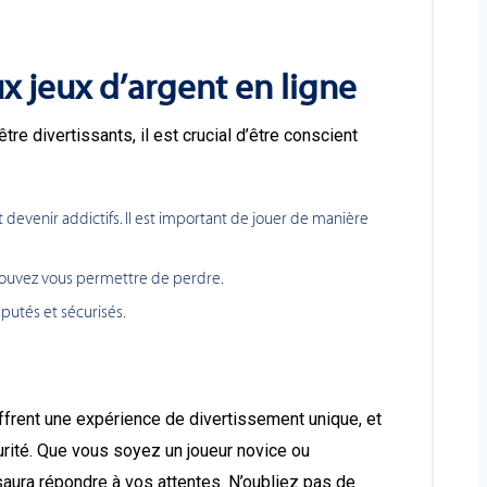
ux jeux d’argent en ligne
tre divertissants, il est crucial d’être conscient
devenir addictifs. Il est important de jouer de manière
ouvez vous permettre de perdre.
putés et sécurisés.
offrent une expérience de divertissement unique, et
urité. Que vous soyez un joueur novice ou
saura répondre à vos attentes. N’oubliez pas de