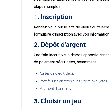
étapes simples :
1. Inscription
Rendez-vous sur le site de Julius ou téléch
formulaire d’inscription avec vos informati
2. Dépôt d’argent
Une fois inscrit, vous devrez approvisionne
de paiement sécurisées, notamment :
Cartes de crédit/débit
Portefeuilles électroniques (PayPal, Skrill, etc.)
Virements bancaires
3. Choisir un jeu