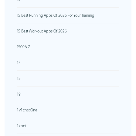
15 Best Running Apps Of 2026 For Your Training
15 Best Workout Apps Of 2026
1500A Z
17
18
19
1v1chat.one
1xbet