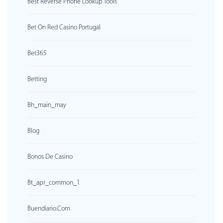
Best Reverse Phone Lookup Tools
Bet On Red Casino Portugal
Bet365
Betting
Bh_main_may
Blog
Bonos De Casino
Bt_apr_common_1
Buendiario.com