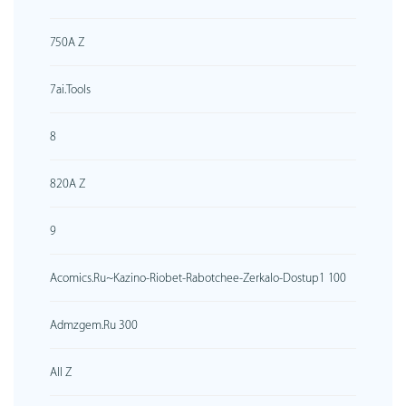
750A Z
7ai.tools
8
820A Z
9
Acomics.ru~kazino-Riobet-Rabotchee-Zerkalo-Dostup1 100
Admzgem.ru 300
All Z