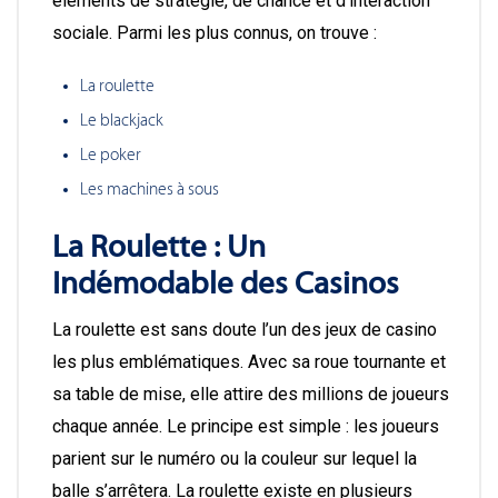
éléments de stratégie, de chance et d’interaction
sociale. Parmi les plus connus, on trouve :
La roulette
Le blackjack
Le poker
Les machines à sous
La Roulette : Un
Indémodable des Casinos
La roulette est sans doute l’un des jeux de casino
les plus emblématiques. Avec sa roue tournante et
sa table de mise, elle attire des millions de joueurs
chaque année. Le principe est simple : les joueurs
parient sur le numéro ou la couleur sur lequel la
balle s’arrêtera. La roulette existe en plusieurs