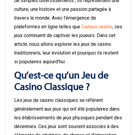
de simples divertissements ; ils représentent une
culture, une histoire et une passion partagée à
travers le monde. Avec l’émergence de
plateformes en ligne telles que
Cazeus casino
, ces
jeux continuent de captiver les joueurs. Dans cet
article, nous allons explorer les jeux de casino
traditionnels, leur évolution et pourquoi ils restent
si populaires aujourd’hui.
Qu’est-ce qu’un Jeu de
Casino Classique ?
Les jeux de casino classiques se réfèrent
généralement aux jeux qui ont été populaires dans
les établissements de jeux physiques pendant des
décennies. Ces jeux sont souvent associés à des