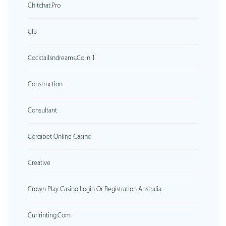
Chitchat.pro
CIB
Cocktailsndreams.co.in 1
Construction
Consultant
Corgibet Online Casino
Creative
Crown Play Casino Login Or Registration Australia
Curlrinting.com