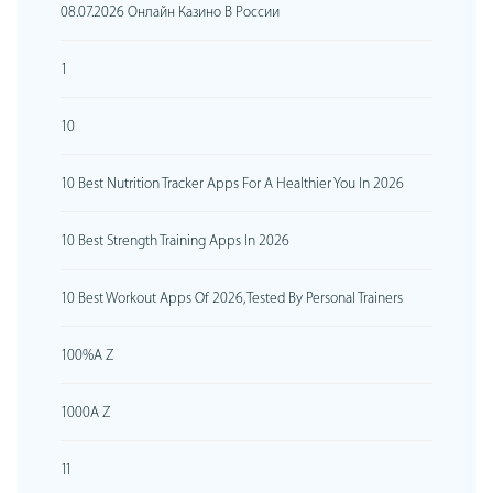
08.07.2026 Онлайн Казино В России
1
10
10 Best Nutrition Tracker Apps For A Healthier You In 2026
10 Best Strength Training Apps In 2026
10 Best Workout Apps Of 2026, Tested By Personal Trainers
100%A Z
1000A Z
11