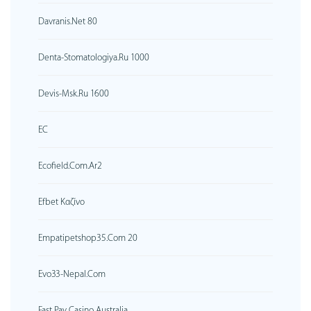
Davranis.net 80
Denta-Stomatologiya.ru 1000
Devis-Msk.ru 1600
EC
Ecofield.com.ar2
Efbet Καζίνο
Empatipetshop35.com 20
Evo33-Nepal.com
Fast Pay Casino Australia