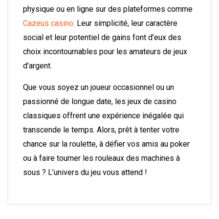
physique ou en ligne sur des plateformes comme
Cazeus casino
. Leur simplicité, leur caractère
social et leur potentiel de gains font d’eux des
choix incontournables pour les amateurs de jeux
d’argent.
Que vous soyez un joueur occasionnel ou un
passionné de longue date, les jeux de casino
classiques offrent une expérience inégalée qui
transcende le temps. Alors, prêt à tenter votre
chance sur la roulette, à défier vos amis au poker
ou à faire tourner les rouleaux des machines à
sous ? L’univers du jeu vous attend !