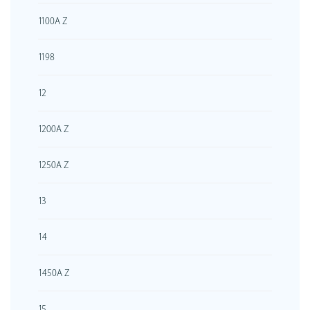
1100A Z
1198
12
1200A Z
1250A Z
13
14
1450A Z
15