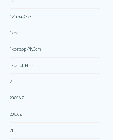
19
1v1chat.one
1xbet
1xbetapp-Ph.com
1xbetph.ph22
2
2000A Z
200A Z
21