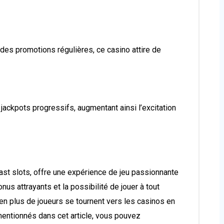
t des promotions régulières, ce casino attire de
jackpots progressifs, augmentant ainsi l’excitation
Fast slots, offre une expérience de jeu passionnante
nus attrayants et la possibilité de jouer à tout
en plus de joueurs se tournent vers les casinos en
 mentionnés dans cet article, vous pouvez