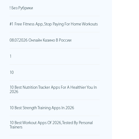
! Без Рубрики
#1 Free Fitness App, Stop Paying For Home Workouts
08.07.2026 Онлайн Казино В России
1
10
10 Best Nutrition Tracker Apps For A Healthier You In
2026
10 Best Strength Training Apps In 2026
10 Best Workout Apps Of 2026, Tested By Personal
Trainers