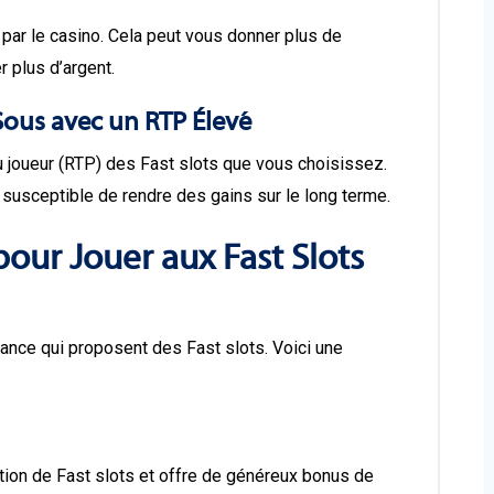
 par le casino. Cela peut vous donner plus de
 plus d’argent.
Sous avec un RTP Élevé
u joueur (RTP) des Fast slots que vous choisissez.
s susceptible de rendre des gains sur le long terme.
pour Jouer aux Fast Slots
rance qui proposent des Fast slots. Voici une
tion de Fast slots et offre de généreux bonus de