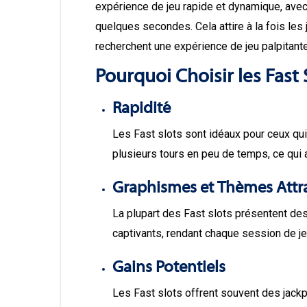
expérience de jeu rapide et dynamique, avec
quelques secondes. Cela attire à la fois les
recherchent une expérience de jeu palpitante
Pourquoi Choisir les Fast 
Rapidité
Les Fast slots sont idéaux pour ceux qui
plusieurs tours en peu de temps, ce qui a
Graphismes et Thèmes Attr
La plupart des Fast slots présentent de
captivants, rendant chaque session de je
Gains Potentiels
Les Fast slots offrent souvent des jackp