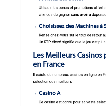
Utilisez les bonus et promotions offerts
chances de gagner sans avoir à dépenser
Choisissez des Machines à 
Renseignez-vous sur le taux de retour a
Un RTP élevé signifie que le jeu est plu
Les Meilleurs Casinos 
en France
Il existe de nombreux casinos en ligne en F
sélection des meilleurs :
Casino A
Ce casino est connu pour sa vaste sélec