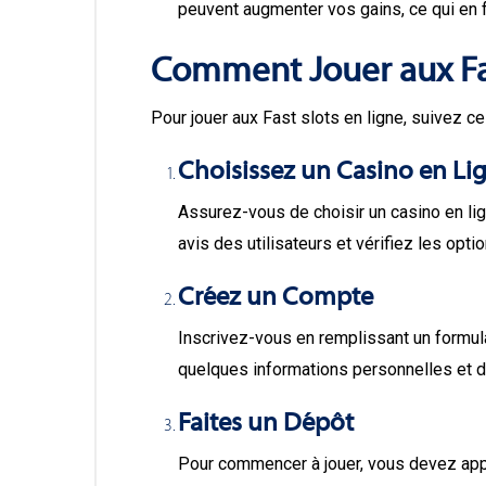
peuvent augmenter vos gains, ce qui en fa
Comment Jouer aux Fas
Pour jouer aux Fast slots en ligne, suivez c
Choisissez un Casino en Lig
Assurez-vous de choisir un casino en lig
avis des utilisateurs et vérifiez les opti
Créez un Compte
Inscrivez-vous en remplissant un formula
quelques informations personnelles et d
Faites un Dépôt
Pour commencer à jouer, vous devez app