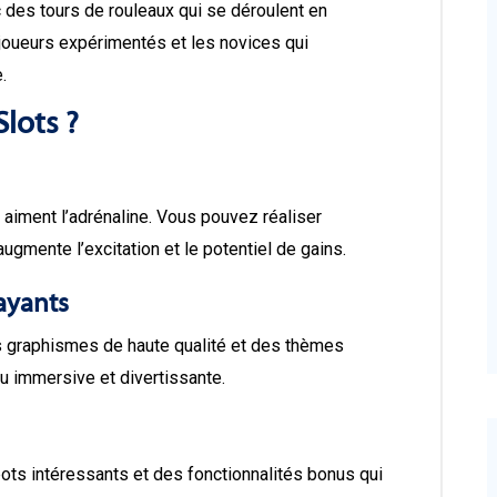
 des tours de rouleaux qui se déroulent en
 joueurs expérimentés et les novices qui
.
Slots ?
 aiment l’adrénaline. Vous pouvez réaliser
ugmente l’excitation et le potentiel de gains.
ayants
s graphismes de haute qualité et des thèmes
u immersive et divertissante.
ots intéressants et des fonctionnalités bonus qui