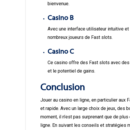
bienvenue.
Casino B
Avec une interface utilisateur intuitive e
nombreux joueurs de Fast slots.
Casino C
Ce casino offre des Fast slots avec des 
et le potentiel de gains.
Conclusion
Jouer au casino en ligne, en particulier aux 
et rapide. Avec un large choix de jeux, des bo
moment, il n’est pas surprenant que de plus 
ligne. En suivant les conseils et stratégies