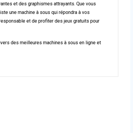
vantes et des graphismes attrayants. Que vous
xiste une machine à sous qui répondra à vos
responsable et de profiter des jeux gratuits pour
ivers des meilleures machines à sous en ligne et