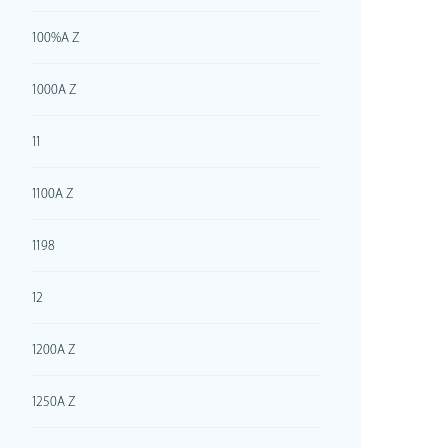
100%A Z
1000A Z
11
1100A Z
1198
12
1200A Z
1250A Z