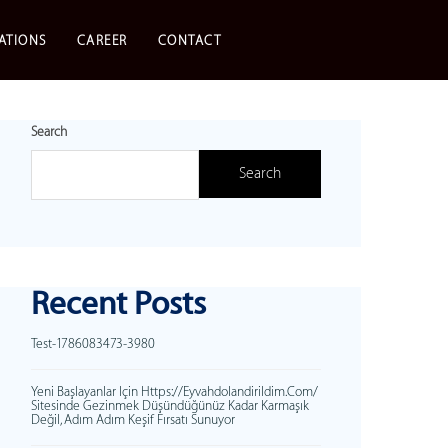
ATIONS
CAREER
CONTACT
Search
Search
Recent Posts
Test-1786083473-3980
Yeni Başlayanlar Için Https://eyvahdolandirildim.com/
Sitesinde Gezinmek Düşündüğünüz Kadar Karmaşık
Değil, Adım Adım Keşif Fırsatı Sunuyor