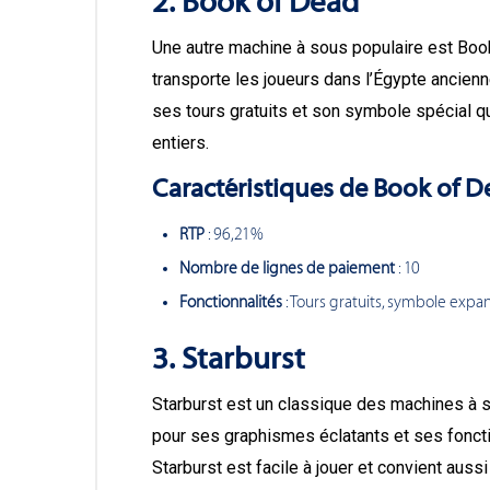
2. Book of Dead
Une autre machine à sous populaire est Boo
transporte les joueurs dans l’Égypte ancien
ses tours gratuits et son symbole spécial q
entiers.
Caractéristiques de Book of 
RTP
: 96,21%
Nombre de lignes de paiement
: 10
Fonctionnalités
: Tours gratuits, symbole expans
3. Starburst
Starburst est un classique des machines à s
pour ses graphismes éclatants et ses fonct
Starburst est facile à jouer et convient aus