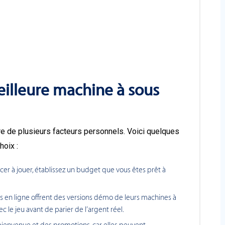
illeure machine à sous
e de plusieurs facteurs personnels. Voici quelques
hoix :
r à jouer, établissez un budget que vous êtes prêt à
 en ligne offrent des versions démo de leurs machines à
c le jeu avant de parier de l’argent réel.