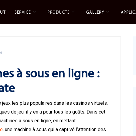
UT
SERVICE
PRODUCTS
GALLERY
APPLIC
ts
es à sous en ligne :
ate
jeux les plus populaires dans les casinos virtuels.
es de jeu, il y en a pour tous les goûts. Dans cet
 machines à sous en ligne, en mettant
no
, une machine à sous qui a captivé l’attention des