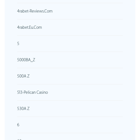
4rabet-Reviews.com
4rabet.eu.com
5
5000BA_Z
500A Z
513-Pelican Casino
530A Z
6