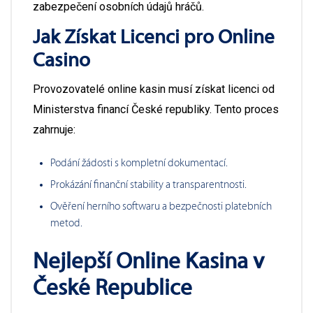
zabezpečení osobních údajů hráčů.
Jak Získat Licenci pro Online
Casino
Provozovatelé online kasin musí získat licenci od
Ministerstva financí České republiky. Tento proces
zahrnuje:
Podání žádosti s kompletní dokumentací.
Prokázání finanční stability a transparentnosti.
Ověření herního softwaru a bezpečnosti platebních
metod.
Nejlepší Online Kasina v
České Republice