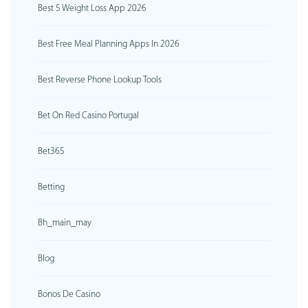
Best 5 Weight Loss App 2026
Best Free Meal Planning Apps In 2026
Best Reverse Phone Lookup Tools
Bet On Red Casino Portugal
Bet365
Betting
Bh_main_may
Blog
Bonos De Casino