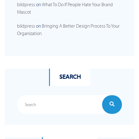
bildpress
on
What To Do If People Hate Your Brand
Mascot
bildpress
on
Bringing A Better Design Process To Your
Organization
SEARCH