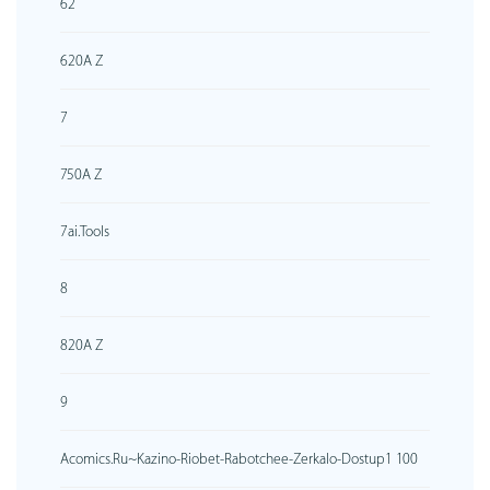
62
620A Z
7
750A Z
7ai.tools
8
820A Z
9
Acomics.ru~kazino-Riobet-Rabotchee-Zerkalo-Dostup1 100