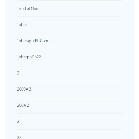
1v1chat.one
1xbet
1xbetapp-Ph.com
1xbetph.ph22
2
2000A Z
200A Z
21
22