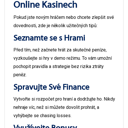
Online Kasinech
Pokud jste novým hráčem nebo chcete zlepšit své
dovednosti, zde je několik užitečných tipů:
Seznamte se s Hrami
Před tím, než začnete hrát za skutečné peníze,
vyzkoušejte si hry v demo režimu. To vám umožní
pochopit pravidla a strategie bez rizika ztráty
peněz.
Spravujte Své Finance
Vytvořte si rozpočet pro hraní a dodržujte ho. Nikdy
nehraje víc, než si můžete dovolit prohrát, a
vyhýbejte se chasing losses.