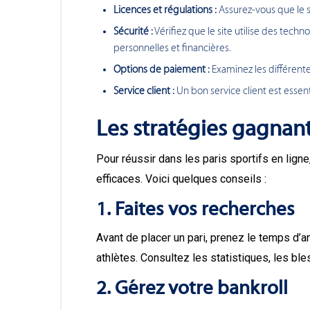
Licences et régulations :
Assurez-vous que le s
Sécurité :
Vérifiez que le site utilise des tec
personnelles et financières.
Options de paiement :
Examinez les différent
Service client :
Un bon service client est esse
Les stratégies gagnant
Pour réussir dans les paris sportifs en ligne
efficaces. Voici quelques conseils :
1. Faites vos recherches
Avant de placer un pari, prenez le temps d
athlètes. Consultez les statistiques, les bl
2. Gérez votre bankroll