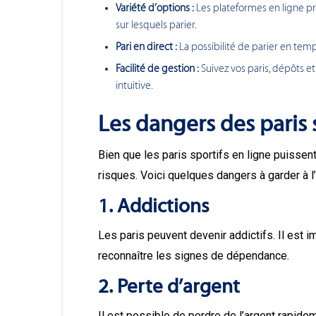
Variété d’options :
Les plateformes en ligne 
sur lesquels parier.
Pari en direct :
La possibilité de parier en tem
Facilité de gestion :
Suivez vos paris, dépôts et 
intuitive.
Les dangers des paris 
Bien que les paris sportifs en ligne puissen
risques. Voici quelques dangers à garder à l’
1. Addictions
Les paris peuvent devenir addictifs. Il est 
reconnaître les signes de dépendance.
2. Perte d’argent
Il est possible de perdre de l’argent rapid