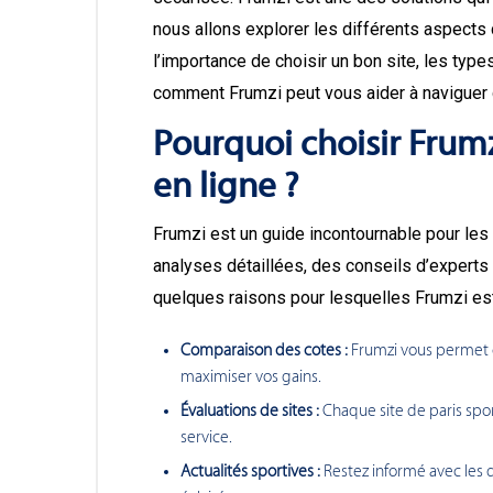
nous allons explorer les différents aspects d
l’importance de choisir un bon site, les type
comment Frumzi peut vous aider à naviguer 
Pourquoi choisir Frumz
en ligne ?
Frumzi est un guide incontournable pour les
analyses détaillées, des conseils d’experts
quelques raisons pour lesquelles Frumzi est v
Comparaison des cotes :
Frumzi vous permet d
maximiser vos gains.
Évaluations de sites :
Chaque site de paris sporti
service.
Actualités sportives :
Restez informé avec les d