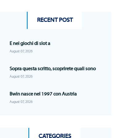
RECENT POST
E nei giochi di slot a
August 07, 2026
Sopra questa scritto, scoprirete quali sono
August 07, 2026
Bwin nasce nel 1997 con Austria
August 07, 2026
CATEGORIES