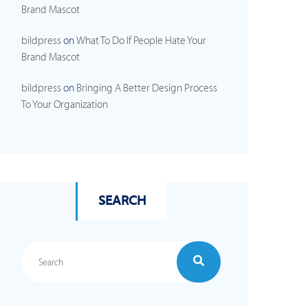
Brand Mascot
bildpress
on
What To Do If People Hate Your
Brand Mascot
bildpress
on
Bringing A Better Design Process
To Your Organization
SEARCH