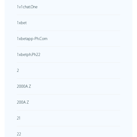
1v1chat.one
1xbet
1xbetapp-Ph.com
1xbetph.ph22
2
2000A Z
200A Z
21
22