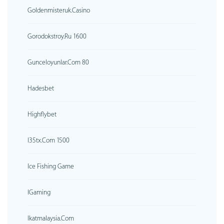
Goldenmisteruk.casino
Gorodokstroy.ru 1600
Gunceloyunlar.com 80
Hadesbet
Highflybet
I35tx.com 1500
Ice Fishing Game
IGaming
Ikatmalaysia.com