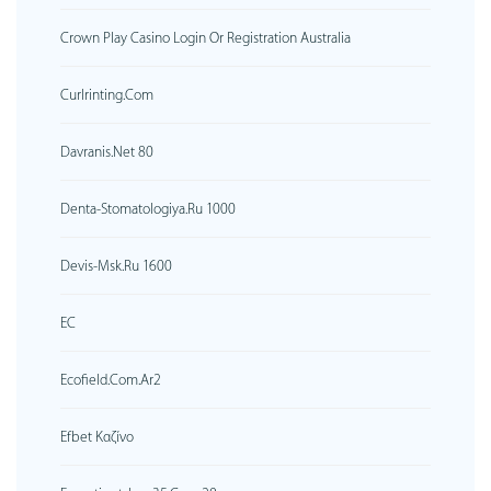
Crown Play Casino Login Or Registration Australia
Curlrinting.com
Davranis.net 80
Denta-Stomatologiya.ru 1000
Devis-Msk.ru 1600
EC
Ecofield.com.ar2
Efbet Καζίνο