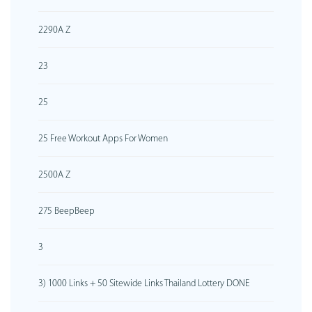
2290A Z
23
25
25 Free Workout Apps For Women
2500A Z
275 BeepBeep
3
3) 1000 Links + 50 Sitewide Links Thailand Lottery DONE