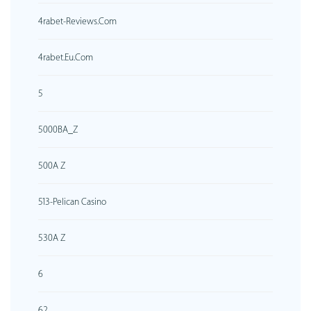
4rabet-Reviews.com
4rabet.eu.com
5
5000BA_Z
500A Z
513-Pelican Casino
530A Z
6
62