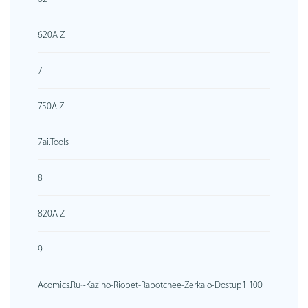
620A Z
7
750A Z
7ai.tools
8
820A Z
9
Acomics.ru~kazino-Riobet-Rabotchee-Zerkalo-Dostup1 100