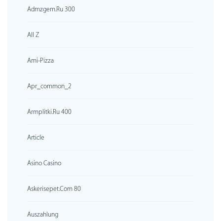
Admzgem.ru 300
All Z
Ami-Pizza
Apr_common_2
Armplitki.ru 400
Article
Asino Casino
Askerisepet.com 80
Auszahlung