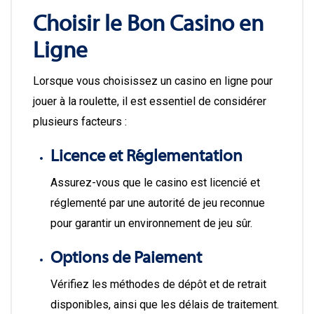
Choisir le Bon Casino en
Ligne
Lorsque vous choisissez un casino en ligne pour
jouer à la roulette, il est essentiel de considérer
plusieurs facteurs :
Licence et Réglementation
Assurez-vous que le casino est licencié et
réglementé par une autorité de jeu reconnue
pour garantir un environnement de jeu sûr.
Options de Paiement
Vérifiez les méthodes de dépôt et de retrait
disponibles, ainsi que les délais de traitement.