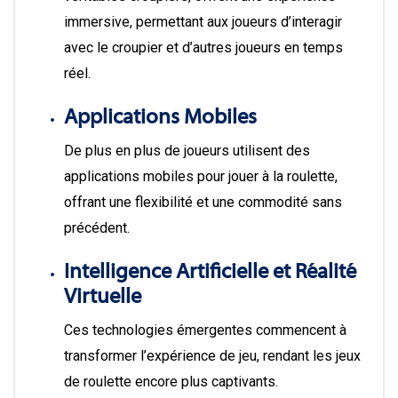
immersive, permettant aux joueurs d’interagir
avec le croupier et d’autres joueurs en temps
réel.
Applications Mobiles
De plus en plus de joueurs utilisent des
applications mobiles pour jouer à la roulette,
offrant une flexibilité et une commodité sans
précédent.
Intelligence Artificielle et Réalité
Virtuelle
Ces technologies émergentes commencent à
transformer l’expérience de jeu, rendant les jeux
de roulette encore plus captivants.