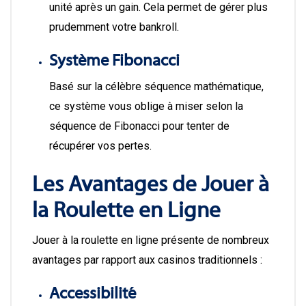
unité après un gain. Cela permet de gérer plus
prudemment votre bankroll.
Système Fibonacci
Basé sur la célèbre séquence mathématique,
ce système vous oblige à miser selon la
séquence de Fibonacci pour tenter de
récupérer vos pertes.
Les Avantages de Jouer à
la Roulette en Ligne
Jouer à la roulette en ligne présente de nombreux
avantages par rapport aux casinos traditionnels :
Accessibilité