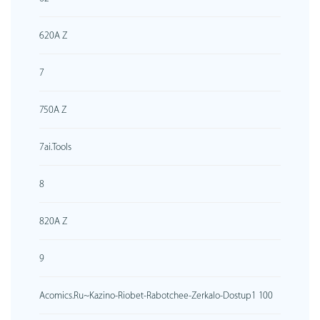
620A Z
7
750A Z
7ai.tools
8
820A Z
9
Acomics.ru~kazino-Riobet-Rabotchee-Zerkalo-Dostup1 100