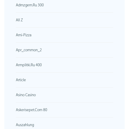
Admzgem.ru 300
All Z
Ami-Pizza
Apr_common_2
Armplitki.ru 400
Article
Asino Casino
Askerisepet.com 80
Auszahlung