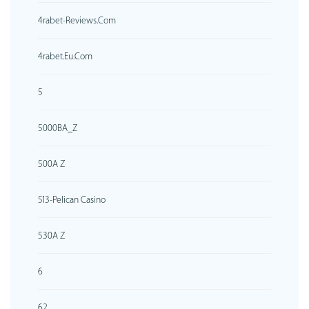
4rabet-Reviews.com
4rabet.eu.com
5
5000BA_Z
500A Z
513-Pelican Casino
530A Z
6
62