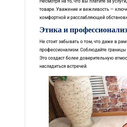
Несмотря на то, что вы платите за услуги,
товаре. Уважение и вежливость — клю
комфортной и расслабляющей обстановки
Этика и профессионали
Не стоит забывать о том, что даже в ра
профессионализм. Соблюдайте границы и
Это создаст более доверительную атмо
насладиться встречей.