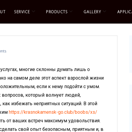
UT
SERVICE
PRODUCTS
GALLERY
APPLIC
nts
 услугах, многие склонны думать лишь о
ако на самом деле этот аспект взрослой жизни
ложительным, если к нему подойти с умом.
 вопросов, который волнует людей,
, как избежать неприятных ситуаций. В этой
ожим
https://krasnokamensk-go.club/boobs/xs/
ть от ваших встреч максимум удовольствия.
сделать свой опыт безопасным, приятным и, в