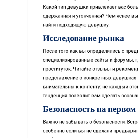
Какой тип девушки привлекает вас боль
сдержанная и утонченная? Чем яснее вы
найти подходящую девушку.
Исследование рынка
После того как вы определились с предп
специализированные сайты и форумы, г
проституток. Читайте отзывы и рекомен
представление о конкретных девушках и
внимательны к контенту: не каждый отз
тенденция позволит вам сделать осозн
Безопасность на первом
Важно не забывать о безопасности. Встр
особенно если вы не сделали предварит