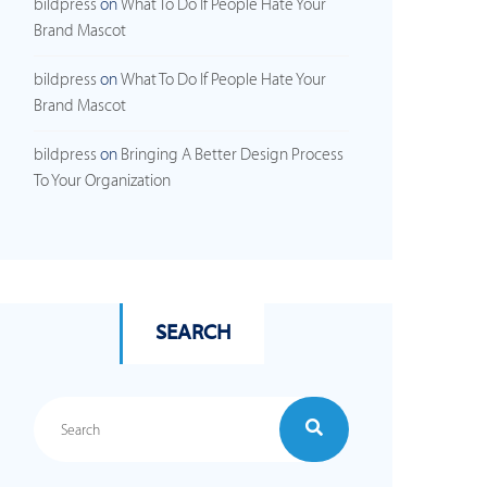
bildpress
on
What To Do If People Hate Your
Brand Mascot
bildpress
on
What To Do If People Hate Your
Brand Mascot
bildpress
on
Bringing A Better Design Process
To Your Organization
SEARCH