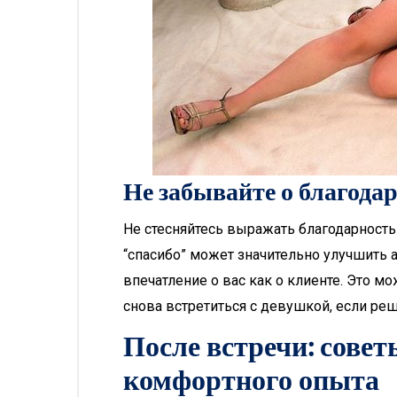
Не забывайте о благода
Не стесняйтесь выражать благодарность
“спасибо” может значительно улучшить 
впечатление о вас как о клиенте. Это м
снова встретиться с девушкой, если реш
После встречи: совет
комфортного опыта