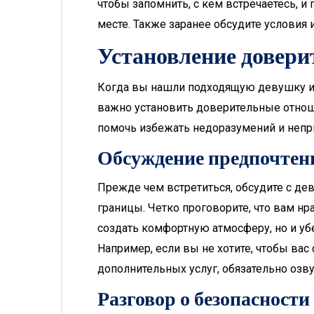
чтобы запомнить, с кем встречаетесь, и
месте. Также заранее обсудите условия 
Установление довер
Когда вы нашли подходящую девушку и х
важно установить доверительные отнош
помочь избежать недоразумений и непри
Обсуждение предпочтен
Прежде чем встретиться, обсудите с де
границы. Четко проговорите, что вам нра
создать комфортную атмосферу, но и у
Например, если вы не хотите, чтобы ва
дополнительных услуг, обязательно озву
Разговор о безопасности