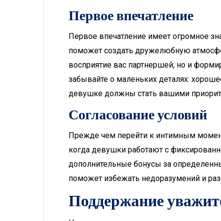
Первое впечатление
Первое впечатление имеет огромное зна
поможет создать дружелюбную атмосфер
восприятие вас партнершей, но и форми
забывайте о маленьких деталях: хороше
девушке должны стать вашими приорит
Согласование условий
Прежде чем перейти к интимным момент
когда девушки работают с фиксированно
дополнительные бонусы за определенные
поможет избежать недоразумений и раз
Поддержание уважит