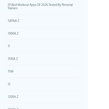
10 Best Workout Apps Of 2026, Tested By Personal
Trainers
100%A Z
1000A Z
11
1100A Z
1198
12
1200A Z