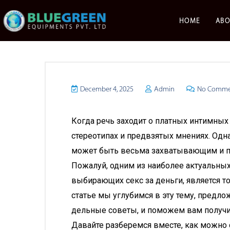
HOME
ABO
December 4, 2025
Admin
No Comme
Когда речь заходит о платных интимных
стереотипах и предвзятых мнениях. Одн
может быть весьма захватывающим и по
Пожалуй, одним из наиболее актуальных
выбирающих секс за деньги, является то
статье мы углубимся в эту тему, предл
дельные советы, и поможем вам получи
Давайте разберемся вместе, как можно 