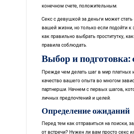
конечном счете, положительным.
Секс с девушкой за деньги может стат
вашей жизни, но только если подойти к
как правильно выбрать проститутку, ка
правила соблюдать.
Выбор и подготовка: 
Прежде чем делать шаг в мир платных и
качество вашего опыта во многом зависи
партнерши. Начнем с первых шагов, ко
личных предпочтений и целей.
Определение ожиданий
Перед тем как отправиться на поиски, з
от встречи? Нужен ли вам просто секс 