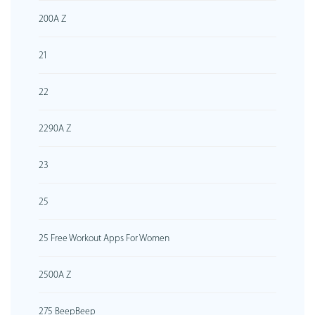
200A Z
21
22
2290A Z
23
25
25 Free Workout Apps For Women
2500A Z
275 BeepBeep