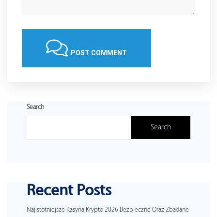
POST COMMENT
Search
Search
Recent Posts
Najistotniejsze Kasyna Krypto 2026 Bezpieczne Oraz Zbadane