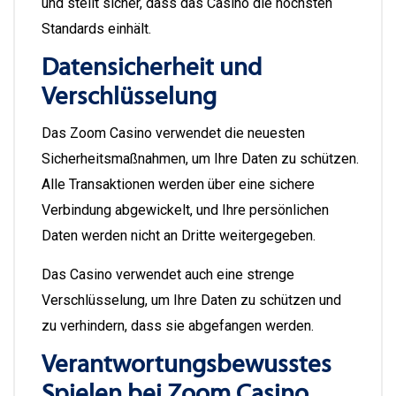
und stellt sicher, dass das Casino die höchsten
Standards einhält.
Datensicherheit und
Verschlüsselung
Das Zoom Casino verwendet die neuesten
Sicherheitsmaßnahmen, um Ihre Daten zu schützen.
Alle Transaktionen werden über eine sichere
Verbindung abgewickelt, und Ihre persönlichen
Daten werden nicht an Dritte weitergegeben.
Das Casino verwendet auch eine strenge
Verschlüsselung, um Ihre Daten zu schützen und
zu verhindern, dass sie abgefangen werden.
Verantwortungsbewusstes
Spielen bei Zoom Casino