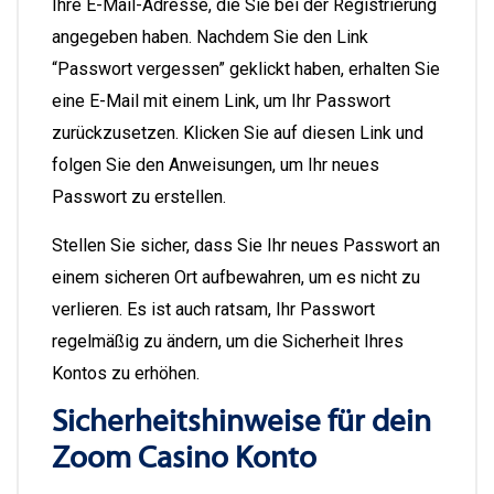
Ihre E-Mail-Adresse, die Sie bei der Registrierung
angegeben haben. Nachdem Sie den Link
“Passwort vergessen” geklickt haben, erhalten Sie
eine E-Mail mit einem Link, um Ihr Passwort
zurückzusetzen. Klicken Sie auf diesen Link und
folgen Sie den Anweisungen, um Ihr neues
Passwort zu erstellen.
Stellen Sie sicher, dass Sie Ihr neues Passwort an
einem sicheren Ort aufbewahren, um es nicht zu
verlieren. Es ist auch ratsam, Ihr Passwort
regelmäßig zu ändern, um die Sicherheit Ihres
Kontos zu erhöhen.
Sicherheitshinweise für dein
Zoom Casino Konto