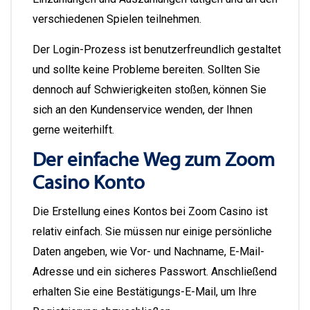
verschiedenen Spielen teilnehmen.
Der Login-Prozess ist benutzerfreundlich gestaltet
und sollte keine Probleme bereiten. Sollten Sie
dennoch auf Schwierigkeiten stoßen, können Sie
sich an den Kundenservice wenden, der Ihnen
gerne weiterhilft.
Der einfache Weg zum Zoom
Casino Konto
Die Erstellung eines Kontos bei Zoom Casino ist
relativ einfach. Sie müssen nur einige persönliche
Daten angeben, wie Vor- und Nachname, E-Mail-
Adresse und ein sicheres Passwort. Anschließend
erhalten Sie eine Bestätigungs-E-Mail, um Ihre