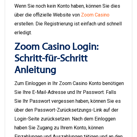
Wenn Sie noch kein Konto haben, können Sie dies
über die offizielle Website von
Zoom Casino
erstellen. Die Registrierung ist einfach und schnell
erledigt.
Zoom Casino Login:
Schritt-für-Schritt
Anleitung
Zum Einloggen in Ihr Zoom Casino Konto benötigen
Sie Ihre E-Mail-Adresse und Ihr Passwort. Falls
Sie Ihr Passwort vergessen haben, können Sie es
über den Passwort-Zurücksetzungs-Link auf der
Login-Seite zurücksetzen. Nach dem Einloggen
haben Sie Zugang zu Ihrem Konto, können
Einzahlungen und Auszahlungen tätigen und an den