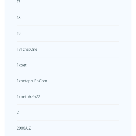
17
18
19
1v1chat.one
1xbet
1xbetapp-Ph.com
1xbetph.ph22
2
2000A Z