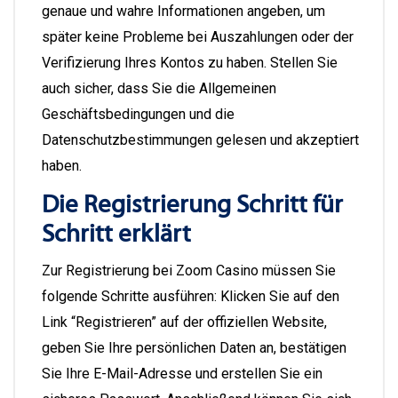
genaue und wahre Informationen angeben, um
später keine Probleme bei Auszahlungen oder der
Verifizierung Ihres Kontos zu haben. Stellen Sie
auch sicher, dass Sie die Allgemeinen
Geschäftsbedingungen und die
Datenschutzbestimmungen gelesen und akzeptiert
haben.
Die Registrierung Schritt für
Schritt erklärt
Zur Registrierung bei Zoom Casino müssen Sie
folgende Schritte ausführen: Klicken Sie auf den
Link “Registrieren” auf der offiziellen Website,
geben Sie Ihre persönlichen Daten an, bestätigen
Sie Ihre E-Mail-Adresse und erstellen Sie ein