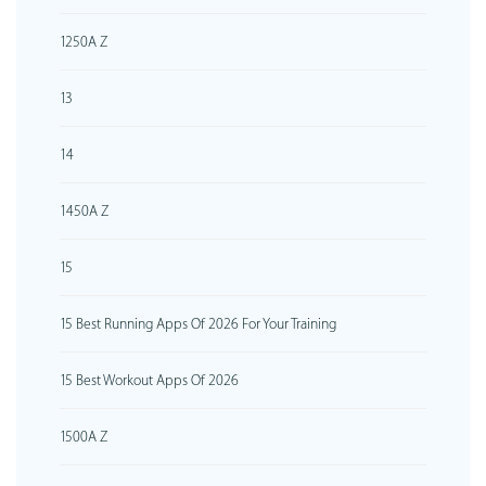
1250A Z
13
14
1450A Z
15
15 Best Running Apps Of 2026 For Your Training
15 Best Workout Apps Of 2026
1500A Z