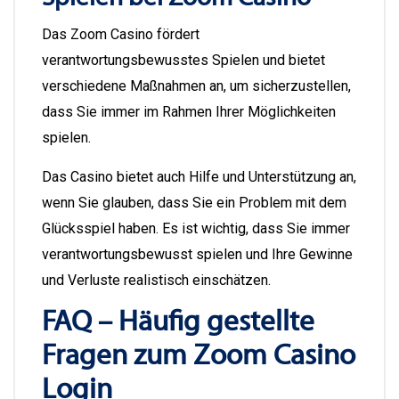
Das Zoom Casino fördert
verantwortungsbewusstes Spielen und bietet
verschiedene Maßnahmen an, um sicherzustellen,
dass Sie immer im Rahmen Ihrer Möglichkeiten
spielen.
Das Casino bietet auch Hilfe und Unterstützung an,
wenn Sie glauben, dass Sie ein Problem mit dem
Glücksspiel haben. Es ist wichtig, dass Sie immer
verantwortungsbewusst spielen und Ihre Gewinne
und Verluste realistisch einschätzen.
FAQ – Häufig gestellte
Fragen zum Zoom Casino
Login