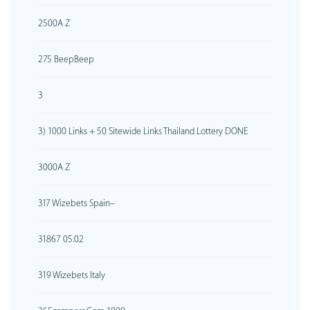
2500A Z
275 BeepBeep
3
3) 1000 Links + 50 Sitewide Links Thailand Lottery DONE
3000A Z
317 Wizebets Spain–
31867 05.02
319 Wizebets Italy