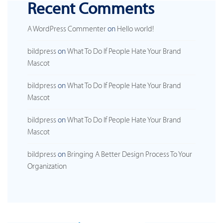
Recent Comments
A WordPress Commenter
on
Hello world!
bildpress
on
What To Do If People Hate Your Brand
Mascot
bildpress
on
What To Do If People Hate Your Brand
Mascot
bildpress
on
What To Do If People Hate Your Brand
Mascot
bildpress
on
Bringing A Better Design Process To Your
Organization