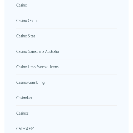
Casino
Casino Online
Casino Sites
Casino Spinstralia Australia
Casino Utan Svensk Licens
Casino/gambling
Casinolab
Casinos
CATEGORY