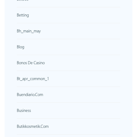
Betting
Bh_main_may
Blog
Bonos De Casino
Bt_apr_common_1
Buendiario.com
Business
Butikkosmetik.com