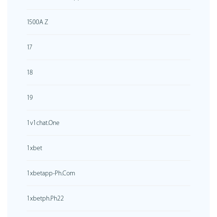
1500A Z
17
18
19
1v1chat.one
1xbet
1xbetapp-Ph.com
1xbetph.ph22