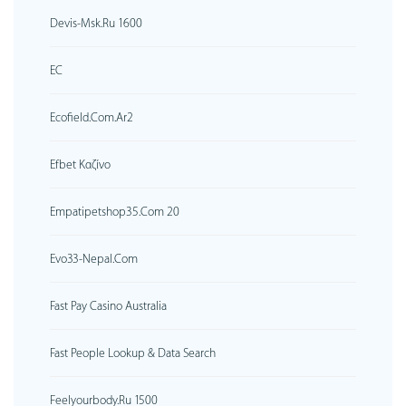
Devis-Msk.ru 1600
EC
Ecofield.com.ar2
Efbet Καζίνο
Empatipetshop35.com 20
Evo33-Nepal.com
Fast Pay Casino Australia
Fast People Lookup & Data Search
Feelyourbody.ru 1500