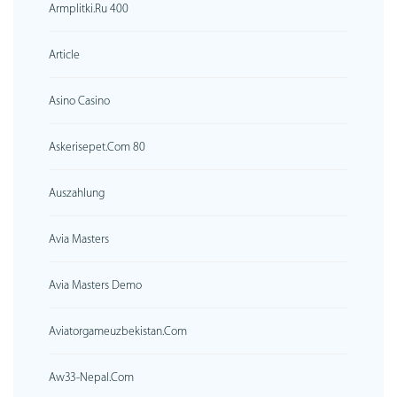
Armplitki.ru 400
Article
Asino Casino
Askerisepet.com 80
Auszahlung
Avia Masters
Avia Masters Demo
Aviatorgameuzbekistan.com
Aw33-Nepal.com