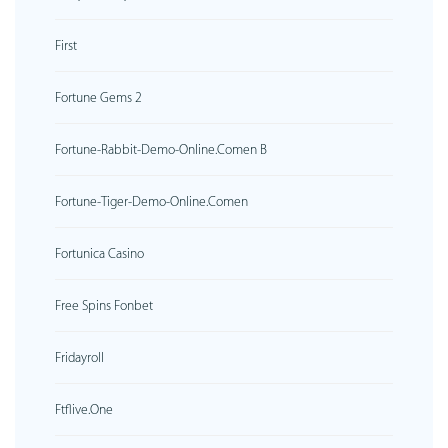
First
Fortune Gems 2
Fortune-Rabbit-Demo-Online.comen B
Fortune-Tiger-Demo-Online.comen
Fortunica Casino
Free Spins Fonbet
Fridayroll
Ftflive.one