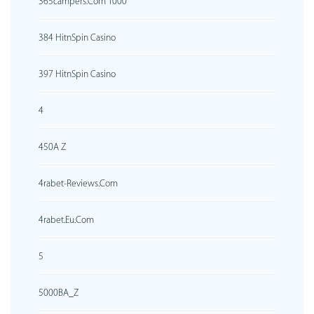
365campers.com 1000
384 HitnSpin Casino
397 HitnSpin Casino
4
450A Z
4rabet-Reviews.com
4rabet.eu.com
5
5000BA_Z