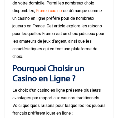
de votre domicile. Parmi les nombreux choix
disponibles,
Frumzi casino
se démarque comme
un casino en ligne préféré pour de nombreux
joueurs en France. Cet article explore les raisons
pour lesquelles Frumzi est un choix judicieux pour
les amateurs de jeux d’argent, ainsi que les
caractéristiques qui en font une plateforme de
choix.
Pourquoi Choisir un
Casino en Ligne ?
Le choix d’un casino en ligne présente plusieurs
avantages par rapport aux casinos traditionnels.
Voici quelques raisons pour lesquelles les joueurs
français préfèrent jouer en ligne :