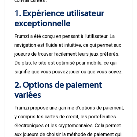
convaincantes :
1. Expérience utilisateur
exceptionnelle
Frumzi a été conçu en pensant à l’utilisateur. La
navigation est fluide et intuitive, ce qui permet aux
joueurs de trouver facilement leurs jeux préférés.
De plus, le site est optimisé pour mobile, ce qui
signifie que vous pouvez jouer où que vous soyez.
2. Options de paiement
variées
Frumzi propose une gamme d’options de paiement,
y compris les cartes de crédit, les portefeuilles
électroniques et les cryptomonnaies. Cela permet
aux joueurs de choisir la méthode de paiement qui