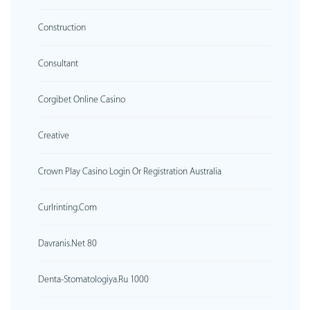
Construction
Consultant
Corgibet Online Casino
Creative
Crown Play Casino Login Or Registration Australia
Curlrinting.com
Davranis.net 80
Denta-Stomatologiya.ru 1000