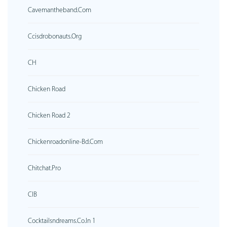
Cavemantheband.com
Ccisdrobonauts.org
CH
Chicken Road
Chicken Road 2
Chickenroadonline-Bd.com
Chitchat.pro
CIB
Cocktailsndreams.co.in 1