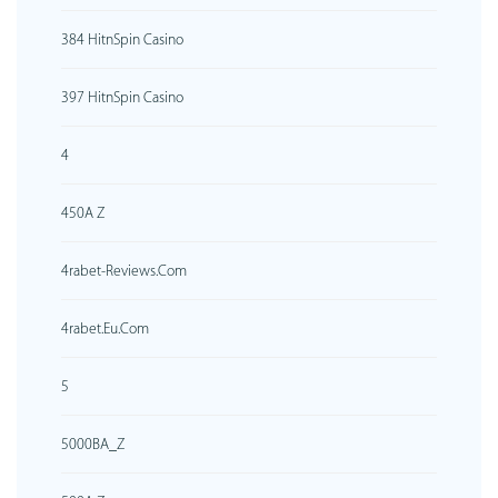
384 HitnSpin Casino
397 HitnSpin Casino
4
450A Z
4rabet-Reviews.com
4rabet.eu.com
5
5000BA_Z