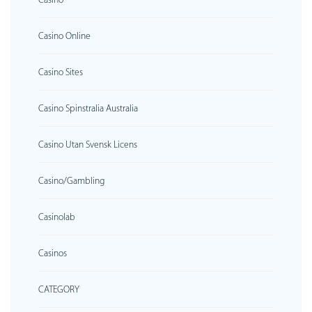
Casino Online
Casino Sites
Casino Spinstralia Australia
Casino Utan Svensk Licens
Casino/gambling
Casinolab
Casinos
CATEGORY