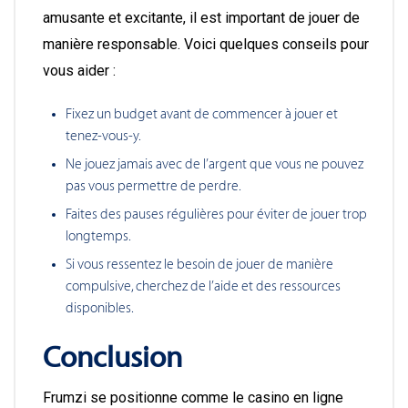
amusante et excitante, il est important de jouer de
manière responsable. Voici quelques conseils pour
vous aider :
Fixez un budget avant de commencer à jouer et
tenez-vous-y.
Ne jouez jamais avec de l’argent que vous ne pouvez
pas vous permettre de perdre.
Faites des pauses régulières pour éviter de jouer trop
longtemps.
Si vous ressentez le besoin de jouer de manière
compulsive, cherchez de l’aide et des ressources
disponibles.
Conclusion
Frumzi se positionne comme le casino en ligne