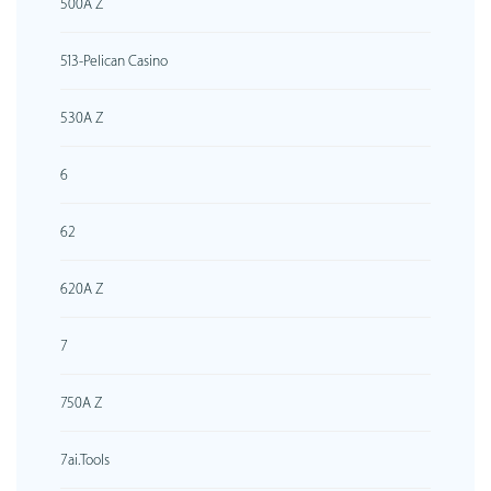
500A Z
513-Pelican Casino
530A Z
6
62
620A Z
7
750A Z
7ai.tools