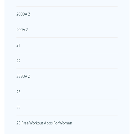
2000A Z
200A Z
21
22
2290A Z
23
25
25 Free Workout Apps For Women