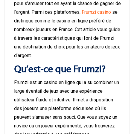
pour s’amuser tout en ayant la chance de gagner de
l’argent. Parmi ces plateformes,
Frumzi casino
se
distingue comme le casino en ligne préféré de
nombreux joueurs en France. Cet article vous guide
à travers les caractéristiques qui font de Frumzi
une destination de choix pour les amateurs de jeux
d’argent.
Qu’est-ce que Frumzi?
Frumzi est un casino en ligne qui a su combiner un
large éventail de jeux avec une expérience
utilisateur fluide et intuitive. Il met à disposition
des joueurs une plateforme sécurisée où ils
peuvent s’amuser sans souci. Que vous soyez un
novice ou un joueur expérimenté, vous trouverez