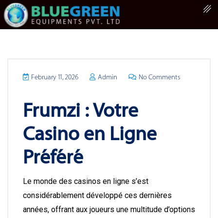
February 11, 2026
Admin
No Comments
Frumzi : Votre
Casino en Ligne
Préféré
Le monde des casinos en ligne s’est
considérablement développé ces dernières
années, offrant aux joueurs une multitude d’options