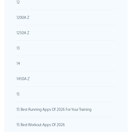
12
1200A Z
1250A Z
13
14
1450A Z
15
15 Best Running Apps Of 2026 For Your Training
15 Best Workout Apps Of 2026