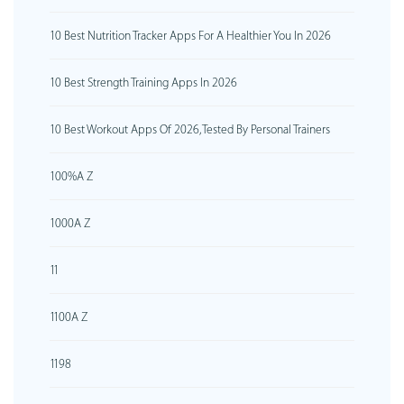
10 Best Nutrition Tracker Apps For A Healthier You In 2026
10 Best Strength Training Apps In 2026
10 Best Workout Apps Of 2026, Tested By Personal Trainers
100%A Z
1000A Z
11
1100A Z
1198