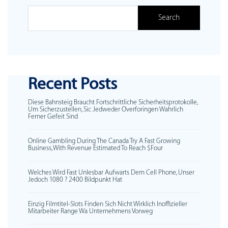
Search
Recent Posts
Diese Bahnsteig Braucht Fortschrittliche Sicherheitsprotokolle,
Um Sicherzustellen, Sic Jedweder Overforingen Wahrlich
Ferner Gefeit Sind
Online Gambling During The Canada Try A Fast Growing
Business, With Revenue Estimated To Reach $four
Welches Wird Fast Unlesbar Aufwarts Dem Cell Phone, Unser
Jedoch 1080 ? 2400 Bildpunkt Hat
Einzig Filmtitel-Slots Finden Sich Nicht Wirklich Inoffizieller
Mitarbeiter Range Wa Unternehmens Vorweg