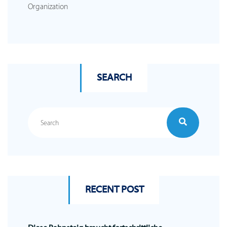
Organization
SEARCH
RECENT POST