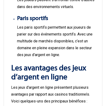
dans des environnements virtuels.
Paris sportifs
Les paris sportifs permettent aux joueurs de
parier sur des événements sportifs. Avec une
multitude de marchés disponibles, c’est un
domaine en pleine expansion dans le secteur
des jeux d’argent en ligne.
Les avantages des jeux
d’argent en ligne
Les jeux d’argent en ligne présentent plusieurs
avantages par rapport aux casinos traditionnels.
Voici quelques-uns des principaux bénéfices :