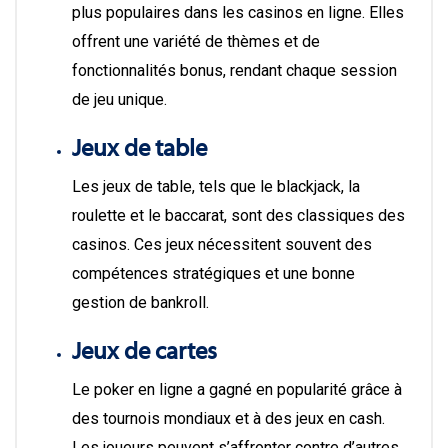
plus populaires dans les casinos en ligne. Elles
offrent une variété de thèmes et de
fonctionnalités bonus, rendant chaque session
de jeu unique.
Jeux de table
Les jeux de table, tels que le blackjack, la
roulette et le baccarat, sont des classiques des
casinos. Ces jeux nécessitent souvent des
compétences stratégiques et une bonne
gestion de bankroll.
Jeux de cartes
Le poker en ligne a gagné en popularité grâce à
des tournois mondiaux et à des jeux en cash.
Les joueurs peuvent s’affronter contre d’autres