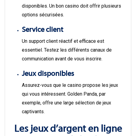
disponibles. Un bon casino doit offrir plusieurs
options sécurisées.
Service client
Un support client réactif et efficace est
essentiel. Testez les différents canaux de
communication avant de vous inscrire.
Jeux disponibles
Assurez-vous que le casino propose les jeux
qui vous intéressent. Golden Panda, par
exemple, offre une large sélection de jeux
captivants.
Les jeux d’argent en ligne