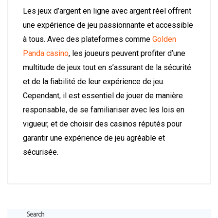
Les jeux d’argent en ligne avec argent réel offrent
une expérience de jeu passionnante et accessible
à tous. Avec des plateformes comme
Golden
Panda casino
, les joueurs peuvent profiter d’une
multitude de jeux tout en s’assurant de la sécurité
et de la fiabilité de leur expérience de jeu.
Cependant, il est essentiel de jouer de manière
responsable, de se familiariser avec les lois en
vigueur, et de choisir des casinos réputés pour
garantir une expérience de jeu agréable et
sécurisée.
Search