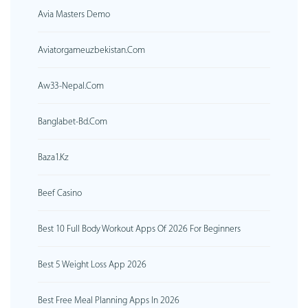
Avia Masters Demo
Aviatorgameuzbekistan.com
Aw33-Nepal.com
Banglabet-Bd.com
Baza1.kz
Beef Casino
Best 10 Full Body Workout Apps Of 2026 For Beginners
Best 5 Weight Loss App 2026
Best Free Meal Planning Apps In 2026