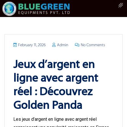
February 11, 2026
Admin
No Comments
Jeux d’argent en
ligne avec argent
réel : Découvrez
Golden Panda
Les jeux d’argent en ligne avec argent réel