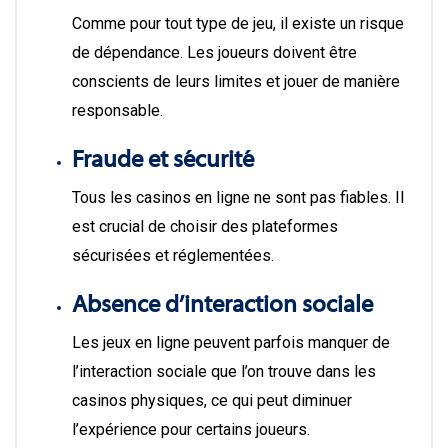
Comme pour tout type de jeu, il existe un risque
de dépendance. Les joueurs doivent être
conscients de leurs limites et jouer de manière
responsable.
Fraude et sécurité
Tous les casinos en ligne ne sont pas fiables. Il
est crucial de choisir des plateformes
sécurisées et réglementées.
Absence d’interaction sociale
Les jeux en ligne peuvent parfois manquer de
l’interaction sociale que l’on trouve dans les
casinos physiques, ce qui peut diminuer
l’expérience pour certains joueurs.