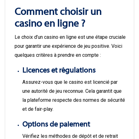
Comment choisir un
casino en ligne ?
Le choix d’un casino en ligne est une étape cruciale
pour garantir une expérience de jeu positive. Voici
quelques critères à prendre en compte :
Licences et régulations
Assurez-vous que le casino est licencié par
une autorité de jeu reconnue. Cela garantit que
la plateforme respecte des normes de sécurité
et de fair-play.
Options de paiement
Vérifiez les méthodes de dépôt et de retrait