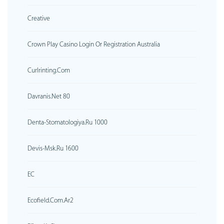
Creative
Crown Play Casino Login Or Registration Australia
Curlrinting.com
Davranis.net 80
Denta-Stomatologiya.ru 1000
Devis-Msk.ru 1600
EC
Ecofield.com.ar2