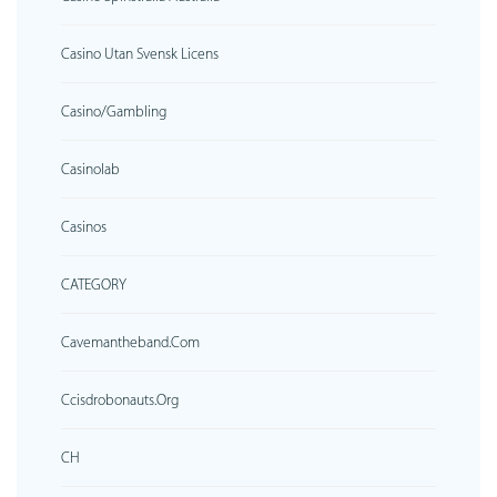
Casino Utan Svensk Licens
Casino/gambling
Casinolab
Casinos
CATEGORY
Cavemantheband.com
Ccisdrobonauts.org
CH