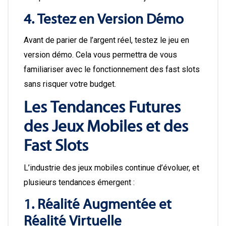
4. Testez en Version Démo
Avant de parier de l’argent réel, testez le jeu en
version démo. Cela vous permettra de vous
familiariser avec le fonctionnement des fast slots
sans risquer votre budget.
Les Tendances Futures
des Jeux Mobiles et des
Fast Slots
L’industrie des jeux mobiles continue d’évoluer, et
plusieurs tendances émergent :
1. Réalité Augmentée et
Réalité Virtuelle