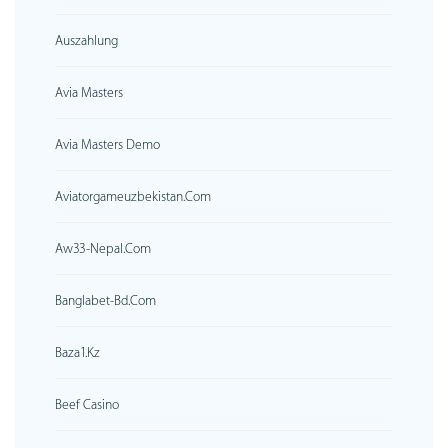
Auszahlung
Avia Masters
Avia Masters Demo
Aviatorgameuzbekistan.com
Aw33-Nepal.com
Banglabet-Bd.com
Baza1.kz
Beef Casino