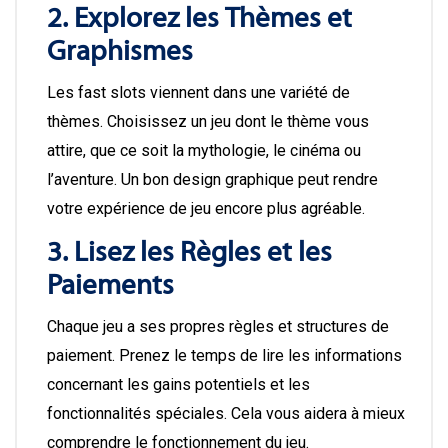
2. Explorez les Thèmes et
Graphismes
Les fast slots viennent dans une variété de
thèmes. Choisissez un jeu dont le thème vous
attire, que ce soit la mythologie, le cinéma ou
l’aventure. Un bon design graphique peut rendre
votre expérience de jeu encore plus agréable.
3. Lisez les Règles et les
Paiements
Chaque jeu a ses propres règles et structures de
paiement. Prenez le temps de lire les informations
concernant les gains potentiels et les
fonctionnalités spéciales. Cela vous aidera à mieux
comprendre le fonctionnement du jeu.