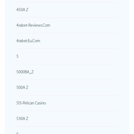
450A Z
4rabet-Reviews.com
4rabet.eu.com
5
5000BA_Z
500A Z
513-Pelican Casino
530A Z