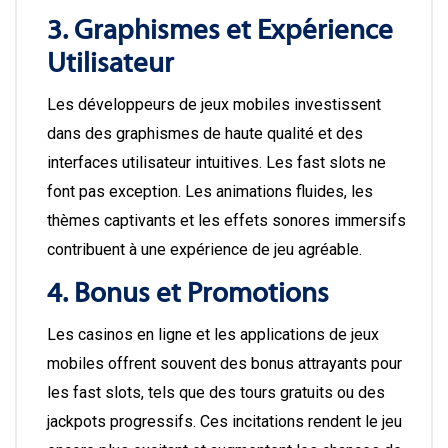
3. Graphismes et Expérience
Utilisateur
Les développeurs de jeux mobiles investissent
dans des graphismes de haute qualité et des
interfaces utilisateur intuitives. Les fast slots ne
font pas exception. Les animations fluides, les
thèmes captivants et les effets sonores immersifs
contribuent à une expérience de jeu agréable.
4. Bonus et Promotions
Les casinos en ligne et les applications de jeux
mobiles offrent souvent des bonus attrayants pour
les fast slots, tels que des tours gratuits ou des
jackpots progressifs. Ces incitations rendent le jeu