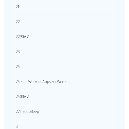
21
22
2290A Z
23
25
25 Free Workout Apps For Women
2500A Z
275 BeepBeep
3