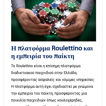
Η πλατφόρμα Roulettino και
η εμπειρία του παίκτη
Το Roulettino είναι η επίσημη πλατφόρμα
διαδικτυακού παιχνιδιού στην Ελλάδα,
προσφέροντας ασφαλείς και νόμιμες υπηρεσίες.
Η πλατφόρμα αυτή έχει σχεδιαστεί με γνώμονα
την εμπειρία του παίκτη, προσφέροντας μια
ποικιλία παιχνιδιών όπως κουλοχέρηδες,