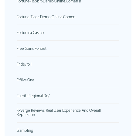
Fortune-Rabbit-Demo-Online.comen B
Fortune-Tiger-Demo-Online.comen
Fortunica Casino
Free Spins Fonbet
Fridayroll
Ftflive.one
Fuerth-Regional.de/
FxVerge Reviews: Real User Experience And Overall
Reputation
Gambling