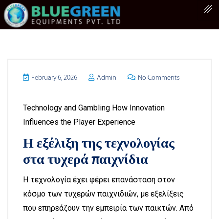
February 6, 2026
Admin
No Comments
Technology and Gambling How Innovation
Influences the Player Experience
Η εξέλιξη της τεχνολογίας
στα τυχερά παιχνίδια
Η τεχνολογία έχει φέρει επανάσταση στον
κόσμο των τυχερών παιχνιδιών, με εξελίξεις
που επηρεάζουν την εμπειρία των παικτών. Από