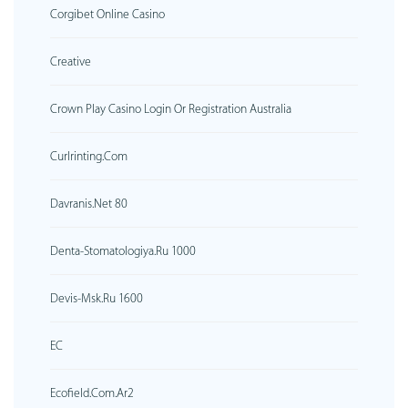
Corgibet Online Casino
Creative
Crown Play Casino Login Or Registration Australia
Curlrinting.com
Davranis.net 80
Denta-Stomatologiya.ru 1000
Devis-Msk.ru 1600
EC
Ecofield.com.ar2