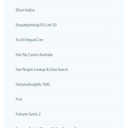
Efbet Καζίνο
Empatipetshop35.com 20
Evo33-Nepal.com
Fast Pay Casino Australia
Fast People Lookup & Data Search
Feelyourbody.ru 1500
First
Fortune Gems 2