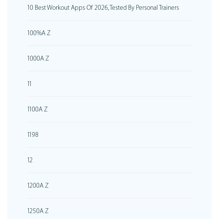
10 Best Workout Apps Of 2026, Tested By Personal Trainers
100%A Z
1000A Z
11
1100A Z
1198
12
1200A Z
1250A Z