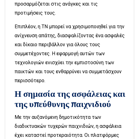
προσαρμόζεται στις ανάγκες και τις
προτιμήσεις τους.
Επιπλέον, η ΤΝ μπορεί να χρησιμοποιηθεί για την
ανίχνευση απάτης, διασφαλίζοντας ένα ασφαλές
και δίκαιο περιβάλλον για όλους τους
συμμετέχοντες. Η εφαρμογή αυτών των
τεχνολογιών ενισχύει την εμπιστοσύνη των
παικτών και τους ενθαρρύνει να συμμετάσχουν
περισσότερο.
Η σημασία της ασφάλειας και
της υπεύθυνης παιχνιδιού
Με την αυξανόμενη δημοτικότητα των
διαδικτυακών τυχερών παιχνιδιών, η ασφάλεια
έχει καταστεί προτεραιότητα. Οι πλατφόρμες