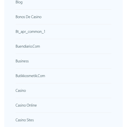
Blog
Bonos De Casino
Bt_apr_common_1
Buendiario.com
Business
Butikkosmetik.com
Casino
Casino Online
Casino Sites