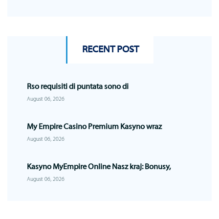
RECENT POST
Rso requisiti di puntata sono di
August 06, 2026
My Empire Casino Premium Kasyno wraz
August 06, 2026
Kasyno MyEmpire Online Nasz kraj: Bonusy,
August 06, 2026