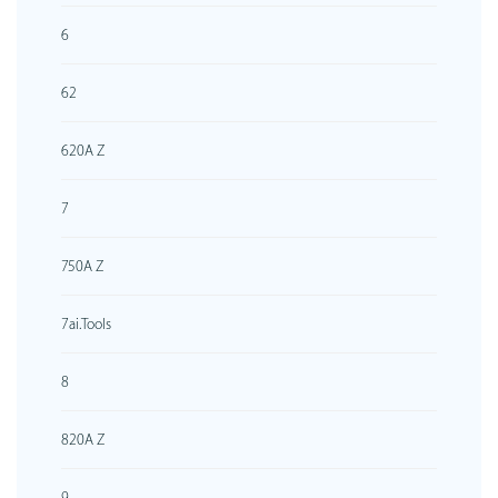
6
62
620A Z
7
750A Z
7ai.tools
8
820A Z
9